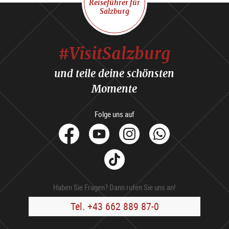
Reiseführer für
Salzburg
#VisitSalzburg
und teile deine schönsten
Momente
Folge uns auf
facebook
Youtube
Instagram
Whats
Tik
Tok
Haben Sie Fragen? Dann rufen Sie uns an!
Tel. +43 662 889 87-0