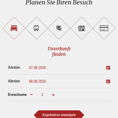
Planen Sie Ihren Besuch
Unterkunft<br>finden
Sightseeing<br>Tour
Tickets
Events<br>finden
Salzburg
buchen
online<br>kaufen
Unterkunft
finden
Anreise
Abreise
Erwachsene
erhöhen
verringern
Erwachsene
Ergebnisse anzeigen