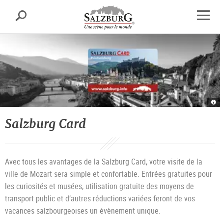
Salzbourg
Recherche
sr.skipnav.Zum
sr.skipnav.Zum
sr.skipnav.Zu
Inhalt
Hauptmenü
den
Ouvrir
springen
springen
Kontaktinformationen
la
navig
Sa
C
|
©
Salzburg Card
T
T
Sa
G
Avec tous les avantages de la Salzburg Card, votre visite de la
ville de Mozart sera simple et confortable. Entrées gratuites pour
les curiosités et musées, utilisation gratuite des moyens de
transport public et d’autres réductions variées feront de vos
vacances salzbourgeoises un évènement unique.