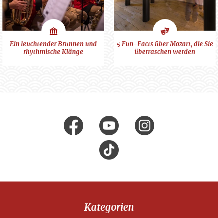
Schauplätze
Kunst
Ein leuchtender Brunnen und
5 Fun-Facts über Mozart, die Sie
rhythmische Klänge
überraschen werden
&
Kultur
Folge uns auf
facebook
Youtube
Instagr
Tik
Tok
Kategorien