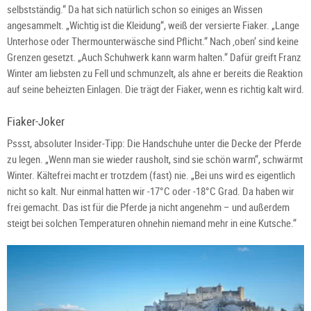
selbstständig.“ Da hat sich natürlich schon so einiges an Wissen
angesammelt. „Wichtig ist die Kleidung“, weiß der versierte Fiaker. „Lange
Unterhose oder Thermounterwäsche sind Pflicht.“ Nach ‚oben‘ sind keine
Grenzen gesetzt. „Auch Schuhwerk kann warm halten.“ Dafür greift Franz
Winter am liebsten zu Fell und schmunzelt, als ahne er bereits die Reaktion
auf seine beheizten Einlagen. Die trägt der Fiaker, wenn es richtig kalt wird.
Fiaker-Joker
Pssst, absoluter Insider-Tipp: Die Handschuhe unter die Decke der Pferde
zu legen. „Wenn man sie wieder rausholt, sind sie schön warm“, schwärmt
Winter. Kältefrei macht er trotzdem (fast) nie. „Bei uns wird es eigentlich
nicht so kalt. Nur einmal hatten wir -17°C oder -18°C Grad. Da haben wir
frei gemacht. Das ist für die Pferde ja nicht angenehm – und außerdem
steigt bei solchen Temperaturen ohnehin niemand mehr in eine Kutsche.“