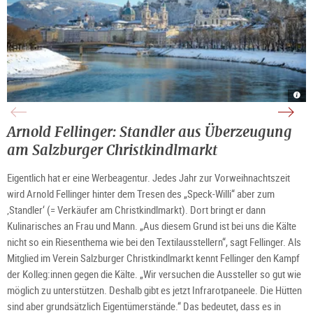
Salz
Salz
Salz
Salz
im
Do
im
im
Wint
im
Wint
Wint
|
Wint
|
|
©
|
©
©
Arnold Fellinger: Standler aus Überzeugung
TSG
©
TSG
TSG
Tour
TSG
Tour
Tour
Salz
Tour
Salz
Salz
am Salzburger Christkindlmarkt
Gm
Salz
Gm
Gm
Gm
Eigentlich hat er eine Werbeagentur. Jedes Jahr zur Vorweihnachtszeit
wird Arnold Fellinger hinter dem Tresen des „Speck-Willi“ aber zum
‚Standler‘ (= Verkäufer am Christkindlmarkt). Dort bringt er dann
Kulinarisches an Frau und Mann. „Aus diesem Grund ist bei uns die Kälte
nicht so ein Riesenthema wie bei den Textilausstellern“, sagt Fellinger. Als
Mitglied im Verein Salzburger Christkindlmarkt kennt Fellinger den Kampf
der Kolleg:innen gegen die Kälte. „Wir versuchen die Aussteller so gut wie
möglich zu unterstützen. Deshalb gibt es jetzt Infrarotpaneele. Die Hütten
sind aber grundsätzlich Eigentümerstände.“ Das bedeutet, dass es in