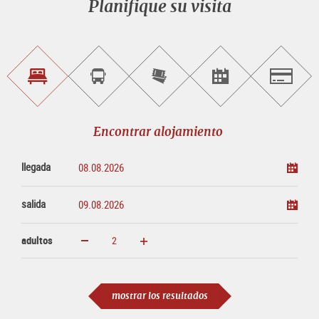
Planifique su visita
Encontrar
Reservar
Comprar
Encontrar<br>
Salzburg
alojamiento
visitas
entradas
eventos
guiadas
en
línea
Encontrar alojamiento
llegada
salida
adultos
aumentar
disminuir
adultos
mostrar los resultados