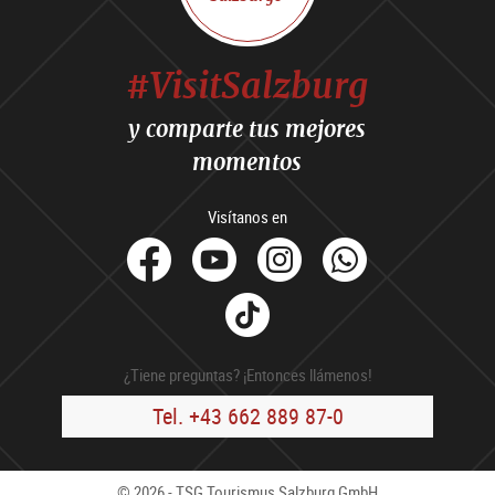
#VisitSalzburg
y comparte tus mejores
momentos
Visítanos en
facebook
Youtube
Instagram
Whats
Tik
Tok
¿Tiene preguntas? ¡Entonces llámenos!
Tel. +43 662 889 87-0
© 2026 - TSG Tourismus Salzburg GmbH