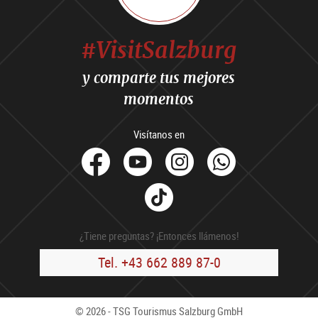
#VisitSalzburg
y comparte tus mejores
momentos
Visítanos en
facebook
Youtube
Instagram
Whats
Tik
Tok
¿Tiene preguntas? ¡Entonces llámenos!
Tel. +43 662 889 87-0
© 2026 - TSG Tourismus Salzburg GmbH