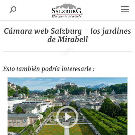
Salzburgo
busca
sr.skipnav.Zum
sr.skipnav.Zum
sr.skipnav.Zu
Inhalt
Hauptmenü
den
abrir
springen
springen
Kontaktinformationen
el
Cámara web Salzburg - los jardines
nave
de Mirabell
Esto también podría interesarle :