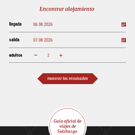
línea
Encontrar alojamiento
llegada
salida
adultos
aumentar
disminuir
adultos
mostrar los resultados
Guía oficial de
viajes de
Salzburgo