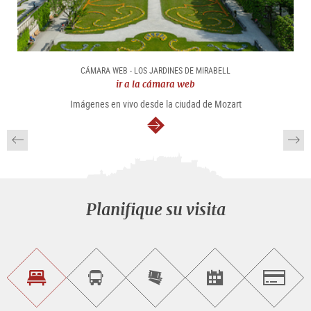
CÁMARA WEB - LOS JARDINES DE MIRABELL
ir a la cámara web
Imágenes en vivo desde la ciudad de Mozart
continuar
Planifique su visita
Encontrar
Reservar
Comprar
Encontrar<br>
Salzburg
alojamiento
visitas
entradas
eventos
guiadas
en