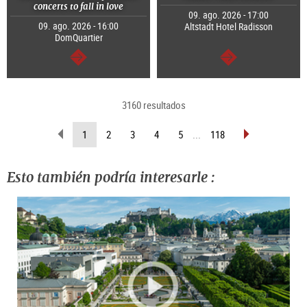
concerts to fall in love
09. ago. 2026 - 17:00
09. ago. 2026 - 16:00
Altstadt Hotel Radisson
DomQuartier
continuar
continuar
3160 resultados
retroceder
pasar
(página
1
2
3
4
5
...
118
página
página
actual )
Esto también podría interesarle :