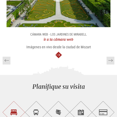
CÁMARA WEB - LOS JARDINES DE MIRABELL
ir a la cámara web
Imágenes en vivo desde la ciudad de Mozart
continuar
Planifique su visita
Encontrar
Reservar
Comprar
Encontrar<br>
Salzburg