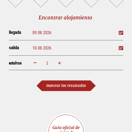
alojamiento
visitas
entradas
eventos
guiadas
en
línea
Encontrar alojamiento
llegada
salida
adultos
aumentar
disminuir
adultos
mostrar los resultados
Guía oficial de