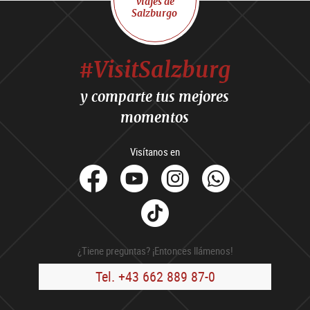
viajes de
Salzburgo
#VisitSalzburg
y comparte tus mejores
momentos
Visítanos en
facebook
Youtube
Instagram
Whats
Tik
Tok
¿Tiene preguntas? ¡Entonces llámenos!
Tel. +43 662 889 87-0