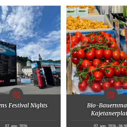
ns Festival Nights
Bio-Bauernma
Kajetanerpla
07. ago. 2026
07. ago. 2026 - 06:0