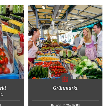
rkt
Grünmarkt
tz
0
07. ago. 2026 - 07:00