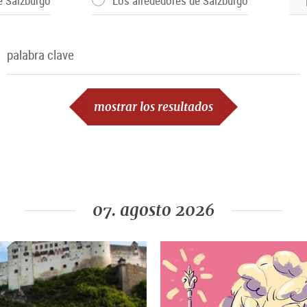
e Salzburgo
Los alrededores de Salzburgo
palabra clave
palabra clave
mostrar los resultados
07. agosto 2026