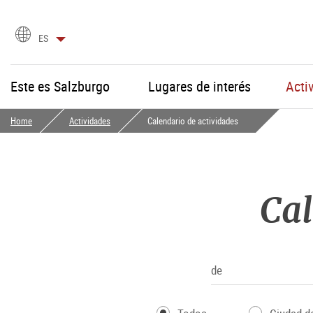
selección
ES
de
idioma
Este es Salzburgo
Lugares de interés
Acti
Home
Actividades
Calendario de actividades
Cal
de