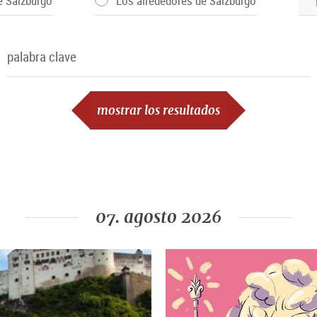
e Salzburgo
Los alrededores de Salzburgo
palabra clave
palabra clave
mostrar los resultados
07. agosto 2026