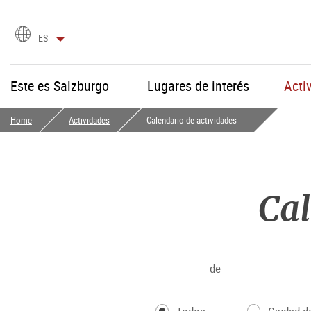
selección
ES
de
idioma
Este es Salzburgo
Lugares de interés
Acti
Home
Actividades
Calendario de actividades
Cal
de