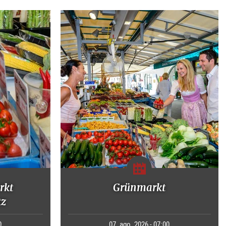
rkt
Grünmarkt
tz
0
07. ago. 2026 - 07:00