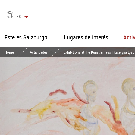
selección
ES
de
idioma
Este es Salzburgo
Lugares de interés
Acti
Home
Actividades
Exhibitions at the Künstlerhaus | Kateryna Lys