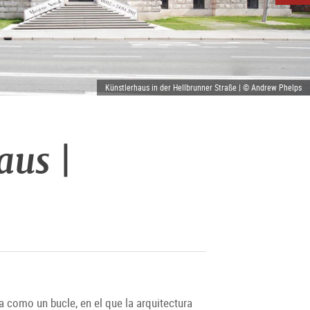
Künstlerhaus in der Hellbrunner Straße | © Andrew Phelps
aus |
a como un bucle, en el que la arquitectura