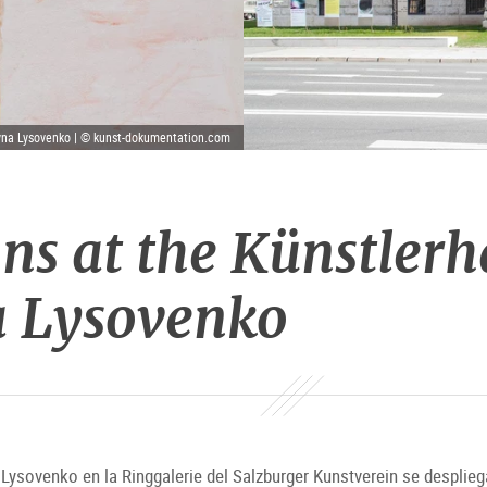
yna Lysovenko | © kunst-dokumentation.com
ns at the Künstlerh
a Lysovenko
 Lysovenko en la Ringgalerie del Salzburger Kunstverein se desplieg