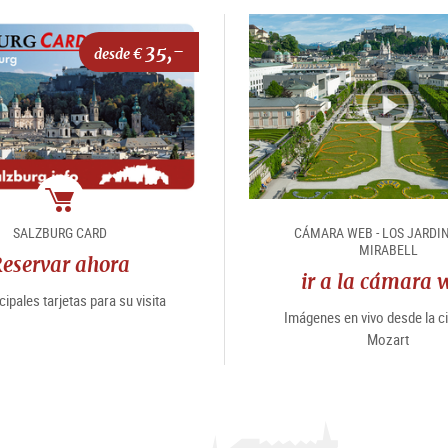
35,-
desde €
paquete
SALZBURG CARD
CÁMARA WEB - LOS JARDI
MIRABELL
turístico
eservar ahora
ir a la cámara 
cipales tarjetas para su visita
Imágenes en vivo desde la c
Mozart