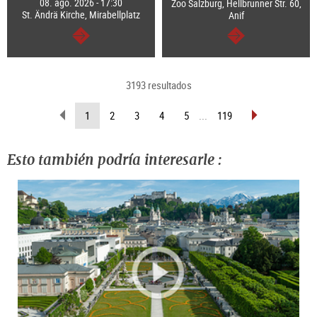
08. ago. 2026 - 17:30
Zoo Salzburg, Hellbrunner Str. 60,
St. Ändrä Kirche, Mirabellplatz
Anif
continuar
continuar
3193 resultados
retroceder
pasar
(página
1
2
3
4
5
...
119
página
página
actual )
Esto también podría interesarle :