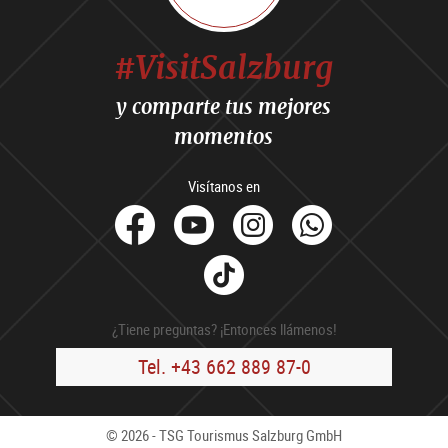
#VisitSalzburg
y comparte tus mejores
momentos
Visítanos en
facebook
Youtube
Instagram
Whats
Tik
Tok
¿Tiene preguntas? ¡Entonces llámenos!
Tel. +43 662 889 87-0
© 2026 - TSG Tourismus Salzburg GmbH