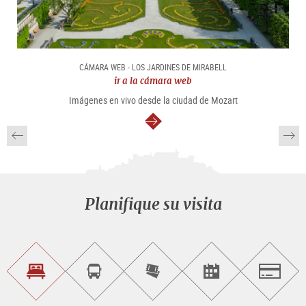
CÁMARA WEB - LOS JARDINES DE MIRABELL
ir a la cámara web
Imágenes en vivo desde la ciudad de Mozart
continuar
Planifique su visita
Encontrar
Reservar
Comprar
Encontrar<br>
Salzburg
alojamiento
visitas
entradas
eventos
guiadas
en