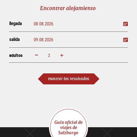
línea
Encontrar alojamiento
llegada
salida
adultos
aumentar
disminuir
adultos
mostrar los resultados
Guía oficial de
viajes de
Salzburgo