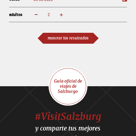
adultos
aumentar
disminuir
adultos
mostrar los resultados
Guía oficial de
viajes de
Salzburgo
#VisitSalzburg
y comparte tus mejores