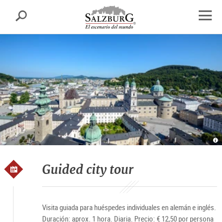
Salzburgo
busca
sr.skipnav.Zum
sr.skipnav.Zum
sr.skipnav.Zu
Inhalt
Hauptmenü
den
abrir
springen
springen
Kontaktinformationen
el
nave
Al
v
S
T
Sa
Guided city tour
Visita guiada para huéspedes individuales en alemán e inglés.
Duración: aprox. 1 hora. Diaria. Precio: € 12,50 por persona