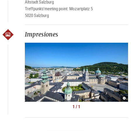
Altstadt Salzburg
Treffpunkt/meeting point: Mozartplatz 5
5020 Salzburg
Impresiones
Alts
von
Salz
1 / 1
|
©
Tour
Salz