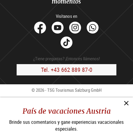
momentos
Visítanos en
facebook
Youtube
Instagram
Whats
Tik
Tok
¿Tiene preguntas? ¡Entonces llámenos!
Tel. +43 662 889 87-0
© 2026 - TSG Tourismus Salzburg GmbH
Contacto
Press
B2B
Aviso Legal
CCG
País de vacaciones Austria
Política de privacidad
Brinde sus comentarios y gane experiencias vacacionales
Declaración de accesibilidad
especiales.