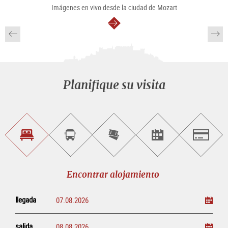
Imágenes en vivo desde la ciudad de Mozart
continuar
Planifique su visita
Encontrar
Reservar
Comprar
Encontrar<br>
Salzburg
alojamiento
visitas
entradas
eventos
guiadas
en
línea
Encontrar alojamiento
llegada
salida