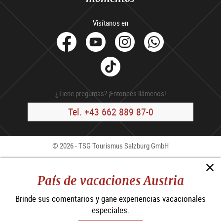
Visítanos en
facebook
Youtube
Instagram
Whats
Tik
Tok
¿Tiene preguntas? ¡Entonces llámenos!
Tel. +43 662 889 87-0
© 2026 - TSG Tourismus Salzburg GmbH
Contacto
Press
B2B
Aviso Legal
CCG
País de vacaciones Austria
Política de privacidad
Brinde sus comentarios y gane experiencias vacacionales
Declaración de accesibilidad
especiales.