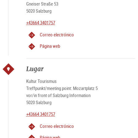
EVENTO, POR FAVOR CONTACTE PARA CONFIRMACIÓN
Gneiser Straße 53
AL + 0664 - 3401757
5020 Salzburg
+43664 3401757
Por favor, tenga en cuenta que las visitas son ofrecidas de
manera independiente por el guía y no tienen relación con
Correo electrónico
Turismo Salzburgo.
Página web
Lugar
Kultur Tourismus
Treffpunkt/meeting point: Mozartplatz 5
vor/in front of Salzburg Information
5020 Salzburg
+43664 3401757
Correo electrónico
Página web