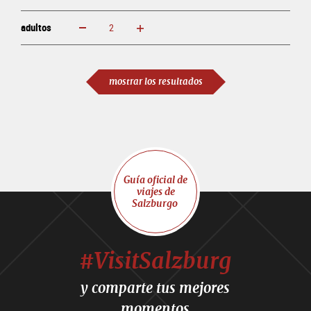
adultos
aumentar
disminuir
adultos
mostrar los resultados
Guía oficial de
viajes de
Salzburgo
#VisitSalzburg
y comparte tus mejores
momentos