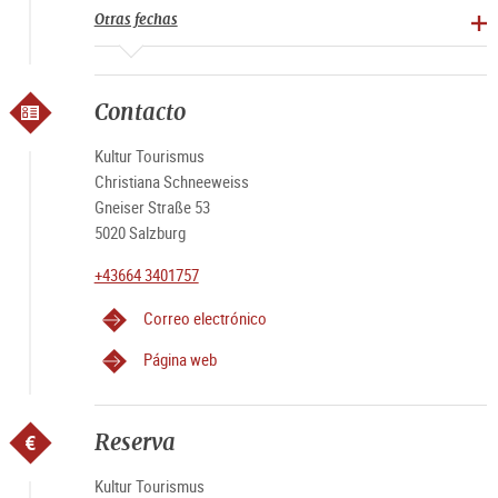
Otras fechas
Guía:
Mag.a Christiana Schneeweiß, historiadora del
arte/guía licenciada de Austria
Inscripción/
reserva en línea
, por teléfono
+ 43 664 340
1757 o por correo electrónico
info@kultur-
Contacto
tourismus.com
antes del inicio del evento es necesario
Punto de encuentro:
Información Salzburg (Mozartplatz
Kultur Tourismus
5) ¡Importante! Frente a la entrada
Christiana Schneeweiss
Hora:
2:00 p.m. todos los días excepto miércoles y
Gneiser Straße 53
domingo (temporada baja 30.06.)
5020 Salzburg
Duración:
1,5 horas
+43664 3401757
Idioma:
Alemán e inglés
Precio
: 21 euros
Correo electrónico
Niños:
(8-12 años) 4,50 euros
Salzburg Card
:
17 euros (en efectivo en el lugar)
Página web
Billete familiar:
52 euros (2 adultos + 2 niños de 8-12
años)
Boleto para grupos:
185 euros para 10 personas |
Boleto
Reserva
para grupos:
105 euros para 5 personas
¡IMPORTANTE! SI RESERVA EN LÍNEA EL DÍA DEL
Kultur Tourismus