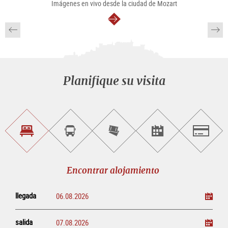
Imágenes en vivo desde la ciudad de Mozart
continuar
Planifique su visita
Encontrar
Reservar
Comprar
Encontrar<br>
Salzburg
alojamiento
visitas
entradas
eventos
guiadas
en
línea
Encontrar alojamiento
llegada
salida