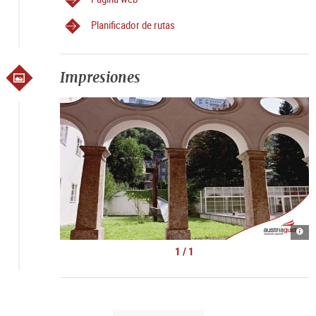
Planificador de rutas
Impresiones
Kult
Spaz
|
1 / 1
©
Kult
Tour