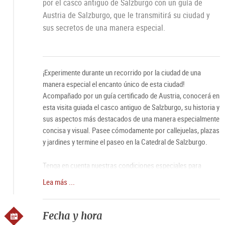
por el casco antiguo de Salzburgo con un guía de
Austria de Salzburgo, que le transmitirá su ciudad y
sus secretos de una manera especial.
¡Experimente durante un recorrido por la ciudad de una
manera especial el encanto único de esta ciudad!
Acompañado por un guía certificado de Austria, conocerá en
esta visita guiada el casco antiguo de Salzburgo, su historia y
sus aspectos más destacados de una manera especialmente
concisa y visual. Pasee cómodamente por callejuelas, plazas
y jardines y termine el paseo en la Catedral de Salzburgo.
Tenga en cuenta nuestras condiciones especiales para
grupos (hasta 25 P. por guía), así como para grupos
Lea más ...
pequeños y familias.
• Reserva para
grupos pequeños, familias y visitantes
Fecha y hora
individuales