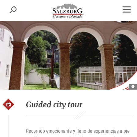
Salzburgo
busca
sr.skipnav.Zum
sr.skipnav.Zum
sr.skipnav.Zu
Inhalt
Hauptmenü
den
abrir
springen
springen
Kontaktinformationen
el
nave
Ku
S
Ku
T
Guided city tour
Recorrido emocionante y lleno de experiencias a pie