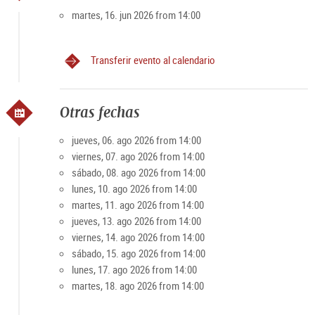
• Reserva
Summer Special
(hasta el 15 de agosto
martes, 16. jun 2026 from 14:00
visitantes individuales con un tamaño de grupo de 8
personas) ¡nuevo!
Transferir evento al calendario
• Reserva para
grupos max. 25 pers. Visita guiada clásica
• Reserva para
grupos max. 25 pers. Salzburg sonoro
Otras fechas
Reserva
en línea
requerida (número de participantes
limitado)
jueves, 06. ago 2026 from 14:00
viernes, 07. ago 2026 from 14:00
La visita se lleva a cabo exclusivamente en el núcleo más
sábado, 08. ago 2026 from 14:00
interno del casco antiguo de Salzburgo y, por lo tanto,
lunes, 10. ago 2026 from 14:00
también puede ser fácilmente manejada por personas con
martes, 11. ago 2026 from 14:00
movilidad reducida. Accesible
jueves, 13. ago 2026 from 14:00
viernes, 14. ago 2026 from 14:00
Todos los detalles adicionales, información importante y
sábado, 15. ago 2026 from 14:00
muchas más ofertas se pueden encontrar en la
página web
lunes, 17. ago 2026 from 14:00
del organizador Cultura Turismo Salzburgo
.
martes, 18. ago 2026 from 14:00
Bueno saber