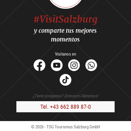
#VisitSalzburg
y comparte tus mejores
momentos
Visítanos en
facebook
Youtube
Instagram
Whats
Tik
Tok
¿Tiene preguntas? ¡Entonces llámenos!
Tel. +43 662 889 87-0
© 2026 - TSG Tourismus Salzburg GmbH