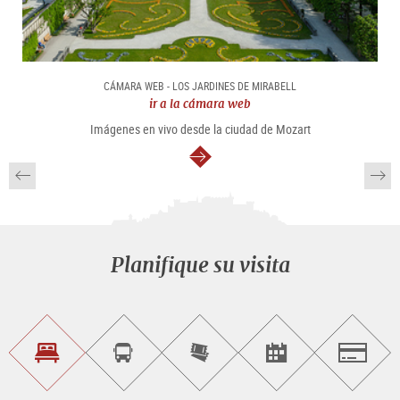
CÁMARA WEB - LOS JARDINES DE MIRABELL
ir a la cámara web
Imágenes en vivo desde la ciudad de Mozart
continuar
Planifique su visita
Encontrar
Reservar
Comprar
Encontrar<br>
Salzburg
alojamiento
visitas
entradas
eventos
guiadas
en