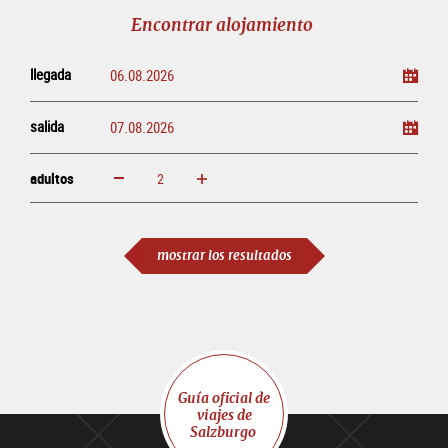
línea
Encontrar alojamiento
llegada
salida
adultos
aumentar
disminuir
adultos
mostrar los resultados
Guía oficial de
viajes de
Salzburgo