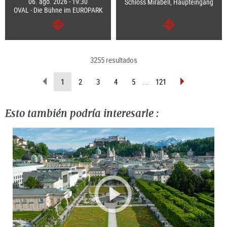
06. ago. 2026 - 19:30
Schloss Mirabell, Haupteingang
OVAL - Die Bühne im EUROPARK
continuar
continuar
3255 resultados
retroceder
pasar
(página
1
2
3
4
5
...
121
página
página
actual )
Esto también podría interesarle :