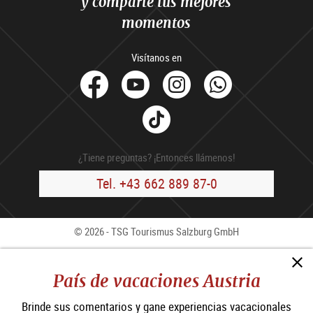
y comparte tus mejores
momentos
Visítanos en
facebook
Youtube
Instagram
Whats
Tik
Tok
¿Tiene preguntas? ¡Entonces llámenos!
Tel. +43 662 889 87-0
© 2026 - TSG Tourismus Salzburg GmbH
Contacto
Press
B2B
Aviso Legal
CCG
País de vacaciones Austria
Política de privacidad
Brinde sus comentarios y gane experiencias vacacionales