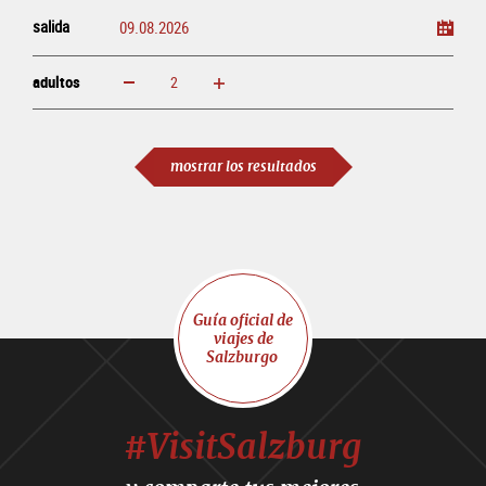
salida
adultos
aumentar
disminuir
adultos
mostrar los resultados
Guía oficial de
viajes de
Salzburgo
#VisitSalzburg