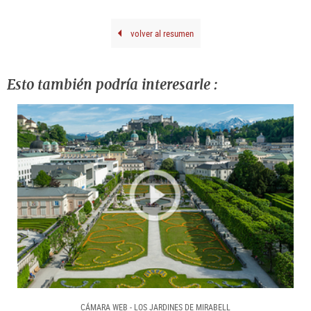
Iglar
©
Fond
Oska
volver al resumen
Kok
/
Bild
Wie
202
Esto también podría interesarle :
CÁMARA WEB - LOS JARDINES DE MIRABELL