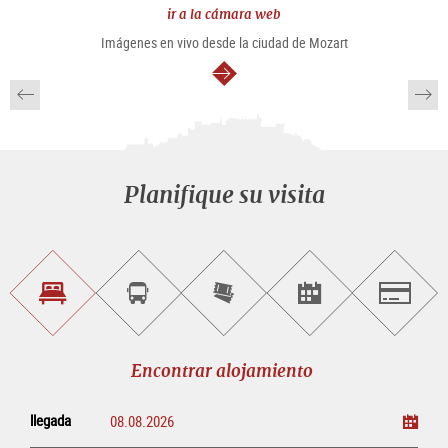
ir a la cámara web
Imágenes en vivo desde la ciudad de Mozart
continuar
Planifique su visita
Encontrar
Reservar
Comprar
Encontrar<br>
Salzburg
alojamiento
visitas
entradas
eventos
guiadas
en
línea
Encontrar alojamiento
llegada