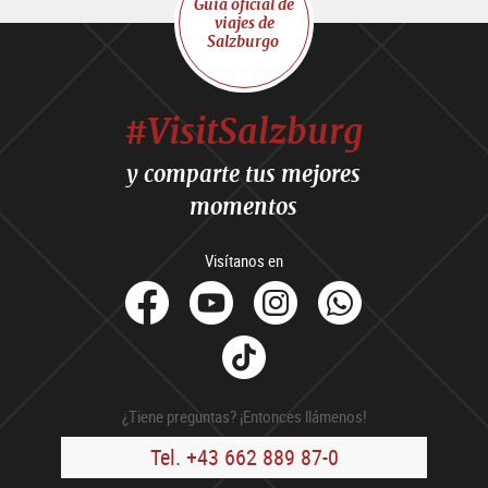
Guía oficial de
viajes de
Salzburgo
#VisitSalzburg
y comparte tus mejores
momentos
Visítanos en
facebook
Youtube
Instagram
Whats
Tik
Tok
¿Tiene preguntas? ¡Entonces llámenos!
Tel. +43 662 889 87-0