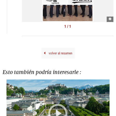
Line
Danc
|
1 / 1
©
Sabi
Sille
volver al resumen
Esto también podría interesarle :