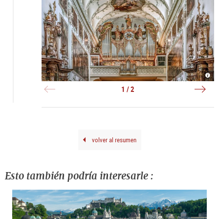
Hans
Stift
Gröb
|
Orge
©
1 / 2
|
Erza
©
St.
Hiva
Pete
Nagh
volver al resumen
Esto también podría interesarle :