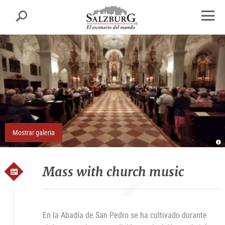
Salzburgo
busca
sr.skipnav.Zum
sr.skipnav.Zum
sr.skipnav.Zu
Inhalt
Hauptmenü
den
abrir
springen
springen
Kontaktinformationen
el
nave
Mostrar galeria
St
Er
St
Pe
Mass with church music
En la Abadía de San Pedro se ha cultivado durante