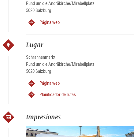
Rund um die Ändräkirche/Mirabellplatz
5020 Salzburg
Todos los jueves de 4 a 13 horas (miércoles, si el jueves es
un día festivo)
Página web
Lugar
Schrannenmarkt
Rund um die Ändräkirche/Mirabellplatz
5020 Salzburg
Página web
Planificador de rutas
Impresiones