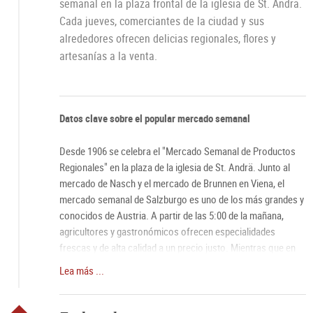
semanal en la plaza frontal de la iglesia de St. Andrä.
Cada jueves, comerciantes de la ciudad y sus
alrededores ofrecen delicias regionales, flores y
artesanías a la venta.
Datos clave sobre el popular mercado semanal
Desde 1906 se celebra el "Mercado Semanal de Productos
Regionales" en la plaza de la iglesia de St. Andrä. Junto al
mercado de Nasch y el mercado de Brunnen en Viena, el
mercado semanal de Salzburgo es uno de los más grandes y
conocidos de Austria. A partir de las 5:00 de la mañana,
agricultores y gastronómicos ofrecen especialidades
frescas y de alta calidad a un precio justo. Mientras que en
verano las flores y plantas son muy demandadas, en invierno
Lea más ...
se venden coronas de adviento y, en Pascua, las
tradicionales palmas en los cerca de 190 puestos. Aquellos
que prefieren lo culinario, pueden disfrutar de un jugoso