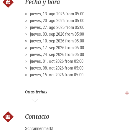
Fecha y hora
Backhendl, una clara sopa de pescado o un típico bocadillo
salzburgués del puesto de salchichas.
jueves, 13. ago 2026 from 05:00
jueves, 20. ago 2026 from 05:00
¿Pero de dónde proviene realmente el nombre del famoso
jueves, 27. ago 2026 from 05:00
mercado semanal?
jueves, 03. sep 2026 from 05:00
Según las tradiciones, el nombre tiene su origen en los
jueves, 10. sep 2026 from 05:00
depósitos de grano urbanos del edificio Schrannen en la
jueves, 17. sep 2026 from 05:00
plaza Mirabell y en la calle Schrannengasse.
jueves, 24. sep 2026 from 05:00
jueves, 01. oct 2026 from 05:00
Popularidad de la Schranne
jueves, 08. oct 2026 from 05:00
jueves, 15. oct 2026 from 05:00
Desde sus inicios, la Schranne ha sido igualmente popular
entre turistas y locales, lo que se refleja también en la
Otras fechas
asignación de los puestos: por lo general, se debe esperar
hasta diez años para obtener un puesto.
Contacto
Leer también: Una mañana en la Schranne
Schrannenmarkt
Horarios del mercado