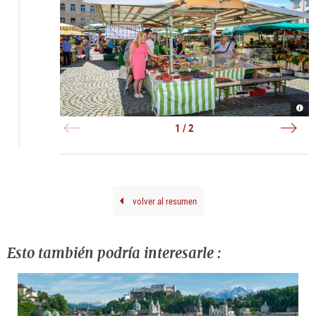
Schr
Schr
in
|
Salz
©
1 / 2
|
Tour
©
Salz
Tour
Gmb
Salz
Brei
Gmb
G.
Brei
G.
volver al resumen
Esto también podría interesarle :