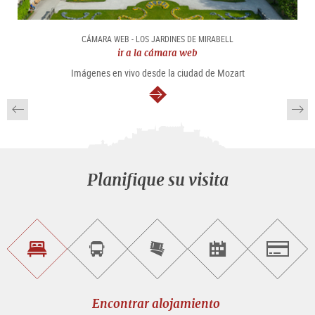
CÁMARA WEB - LOS JARDINES DE MIRABELL
ir a la cámara web
Imágenes en vivo desde la ciudad de Mozart
continuar
Planifique su visita
Encontrar
Reservar
Comprar
Encontrar<br>
Salzburg
alojamiento
visitas
entradas
eventos
guiadas
en
línea
Encontrar alojamiento