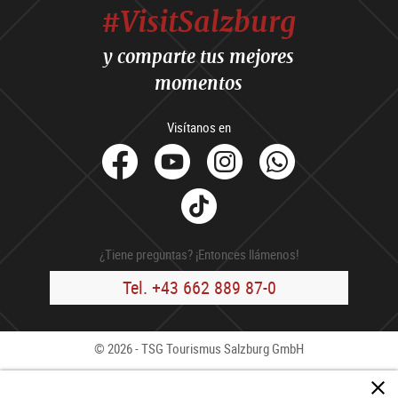
#VisitSalzburg
y comparte tus mejores
momentos
Visítanos en
facebook
Youtube
Instagram
Whats
Tik
Tok
¿Tiene preguntas? ¡Entonces llámenos!
Tel. +43 662 889 87-0
© 2026 - TSG Tourismus Salzburg GmbH
Contacto
Press
B2B