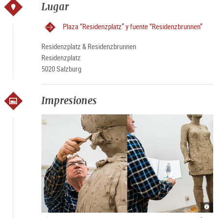
Lugar
Plaza “Residenzplatz” y fuente “Residenzbrunnen”
Residenzplatz & Residenzbrunnen
Residenzplatz
5020 Salzburg
Impresiones
Atel
Figa
|
am
©
Resi