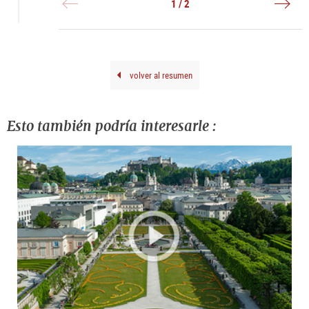
1 / 2
Step
|
Balk
©
Wie
Dom
202
Kusi
Kron
volver al resumen
Esto también podría interesarle :