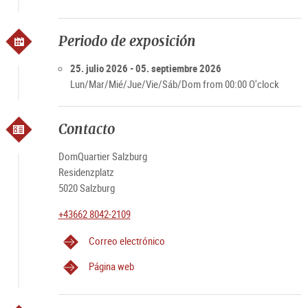
presentarán esculturas de Stephan Balkenhol del ámbito de
la ópera en los salones de gala del DomQuartiers.
Periodo de exposición
25.7.2026 – 5.9.2026 | Plaza de la residencia
25. julio 2026 - 05. septiembre 2026
27.7.2026 – 5.10.2026 | Salones de gala
Lun/Mar/Mié/Jue/Vie/Sáb/Dom from 00:00 O'clock
En colaboración con la Fundación de Arte y Cultura e.V. Bonn
Contacto
DomQuartier Salzburg
Residenzplatz
5020 Salzburg
+43662 8042-2109
Correo electrónico
Página web