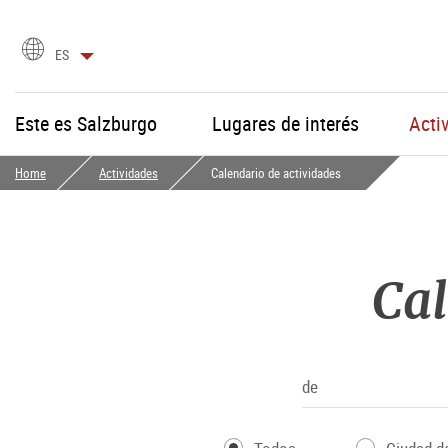
selección
ES
de
idioma
Este es Salzburgo
Lugares de interés
Acti
Home
Actividades
Calendario de actividades
Cal
de