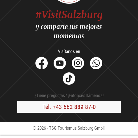
#VisitSalzburg
y comparte tus mejores
momentos
Visítanos en
facebook
Youtube
Instagram
Whats
Tik
Tok
¿Tiene preguntas? ¡Entonces llámenos!
Tel. +43 662 889 87-0
© 2026 - TSG Tourismus Salzburg GmbH