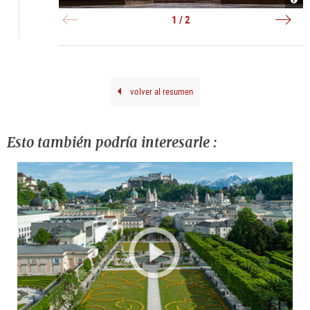
|
|
©
©
1 / 2
TSG
Anib
Brun
Trej
volver al resumen
Esto también podría interesarle :