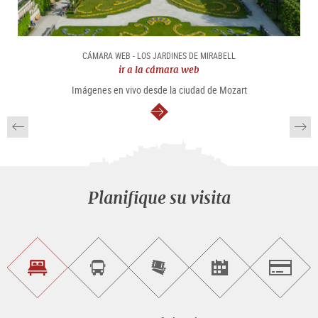
CÁMARA WEB - LOS JARDINES DE MIRABELL
ir a la cámara web
Imágenes en vivo desde la ciudad de Mozart
continuar
Planifique su visita
Encontrar
Reservar
Comprar
Encontrar<br>
Salzburg
alojamiento
visitas
entradas
eventos
guiadas
en
línea