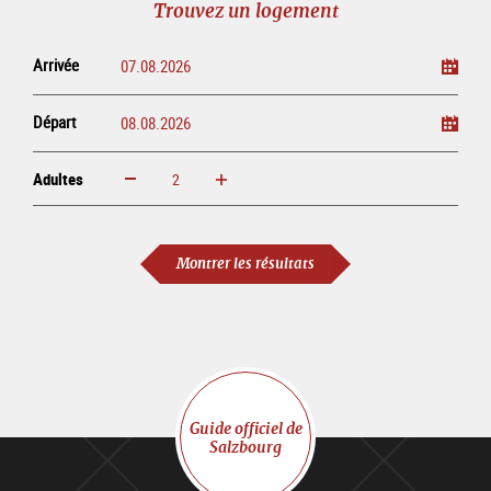
Trouvez un logement
ligne
Arrivée
Départ
Adultes
Augmenter
Réduire
Adultes
Montrer les résultats
Guide officiel de
Salzbourg