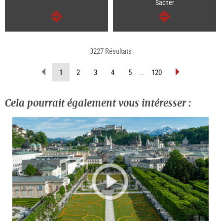
Sacher
Continuer
Continuer
3227 Résultats
Revenir
Avancer
(Page
1
2
3
4
5
...
120
d’une
d’une
actuelle)
page
page
Cela pourrait également vous intéresser :