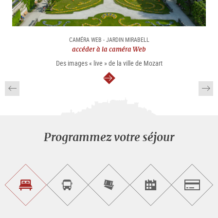
CAMÉRA WEB - JARDIN MIRABELL
accéder à la caméra Web
Des images « live » de la ville de Mozart
Continuer
Programmez votre séjour
Trouvez
Réservez
Achetez
Trouvez
Salzburg
un
un
les
des
logement
tour
billets
manifestations
guidé
en
évènementielles