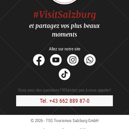
#VisitSalzburg
et partagez vos plus beaux
moments
Allez sur notre site
facebook
Youtube
Instagram
Whats
Tik
Tok
Vous avez des questions? N’hésitez pas à nous appeler!
Tel. +43 662 889 87-0
© 2026 - TSG Tourismus Salzburg GmbH