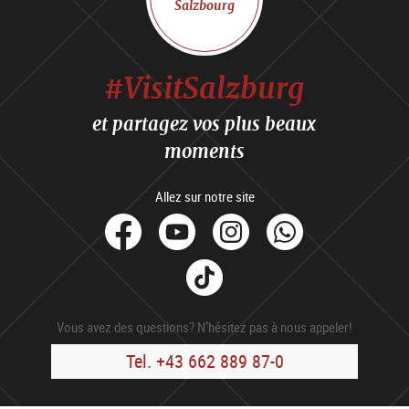
Salzbourg
#VisitSalzburg
et partagez vos plus beaux
moments
Allez sur notre site
facebook
Youtube
Instagram
Whats
Tik
Tok
Vous avez des questions? N’hésitez pas à nous appeler!
Tel. +43 662 889 87-0