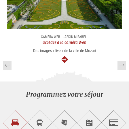
CAMÉRA WEB - JARDIN MIRABELL
accéder à la caméra Web
Des images « live » de la ville de Mozart
Continuer
Programmez votre séjour
Trouvez
Réservez
Achetez
Trouvez
Salzburg