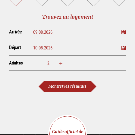
un
un
les
des
logement
tour
billets
manifestations
guidé
en
évènementielles
Trouvez un logement
ligne
Arrivée
Départ
Adultes
Augmenter
Réduire
Adultes
Montrer les résultats
Guide officiel de