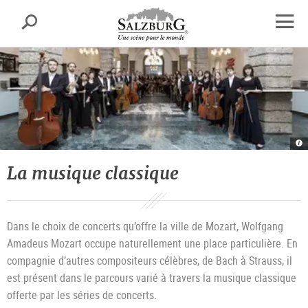
Salzbourg
Recherche
sr.skipnav.Zum
sr.skipnav.Zum
sr.skipnav.Zu
Inhalt
Hauptmenü
den
Ouvrir
springen
springen
Kontaktinformationen
la
navig
Sa
Ph
|
©
La musique classique
Er
M
Dans le choix de concerts qu’offre la ville de Mozart, Wolfgang
Amadeus Mozart occupe naturellement une place particulière. En
compagnie d’autres compositeurs célèbres, de Bach à Strauss, il
est présent dans le parcours varié à travers la musique classique
offerte par les séries de concerts.