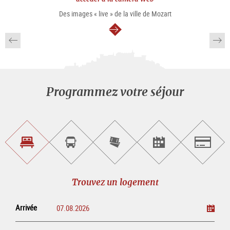
Des images « live » de la ville de Mozart
Continuer
Programmez votre séjour
Trouvez
Réservez
Achetez
Trouvez
Salzburg
un
un
les
des
logement
tour
billets
manifestations
guidé
en
évènementielles
Trouvez un logement
ligne
Arrivée