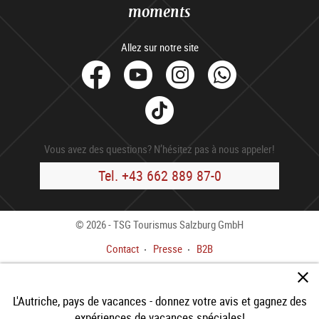
moments
Allez sur notre site
facebook
Youtube
Instagram
Whats
Tik
Tok
Vous avez des questions? N’hésitez pas à nous appeler!
Tel. +43 662 889 87-0
© 2026 - TSG Tourismus Salzburg GmbH
Contact
Presse
B2B
Impressum
Cond. gén.
Déclaration de confidentialité
L'Autriche, pays de vacances - donnez votre avis et gagnez des
Déclaration d'accessibilité
expériences de vacances spéciales!