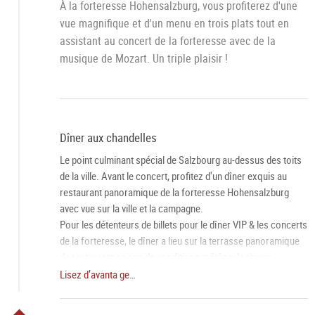
À la forteresse Hohensalzburg, vous profiterez d'une
vue magnifique et d'un menu en trois plats tout en
assistant au concert de la forteresse avec de la
musique de Mozart. Un triple plaisir !
Dîner aux chandelles
Le point culminant spécial de Salzbourg au-dessus des toits
de la ville. Avant le concert, profitez d'un dîner exquis au
restaurant panoramique de la forteresse Hohensalzburg
avec vue sur la ville et la campagne.
Pour les détenteurs de billets pour le dîner VIP & les concerts
de la forteresse, le dîner a lieu sur la terrasse panoramique
du restaurant en cas de conditions météorologiques
favorables.
Lisez d’avanta ge…
Concert de la forteresse