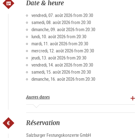
Date & heure
L'Ensemble Mozart de Salzbourg et l'Orchestre de chambre
Mozart de Salzbourg jouent pour vous dans les plus belles
vendredi, 07. août 2026 from 20:30
salles de la forteresse les œuvres les plus populaires de
samedi, 08. août 2026 from 20:30
Mozart à Strauss, sur les toits de Salzbourg, avec une vue
dimanche, 09. août 2026 from 20:30
imprenable et incomparable sur la ville de Mozart et ses
lundi, 10. août 2026 from 20:30
environs. Une expérience concert d'exception.
mardi, 11. août 2026 from 20:30
mercredi, 12. août 2026 from 20:30
Offres Best-Seller
jeudi, 13. août 2026 from 20:30
vendredi, 14. août 2026 from 20:30
Pour intensifier l'expérience, il est également possible, de
samedi, 15. août 2026 from 20:30
avril à octobre, de combiner l'offre VIP avec une croisière
dimanche, 16. août 2026 from 20:30
sur la Salzach. Le bateau de la Salzach "Amadeus" ou
l'"Amphibious" sont à votre disposition.
Autres dates
10% de réduction avec la
Salzburg Card
(code de réduction :
Card2026) lors de la réservation en ligne sur le
site officiel.
Réservation
Salzburger Festungskonzerte GmbH