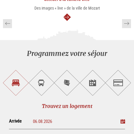
Des images « live » de la ville de Mozart
Continuer
Programmez votre séjour
Trouvez
Réservez
Achetez
Trouvez
Salzburg
un
un
les
des
logement
tour
billets
manifestations
guidé
en
évènementielles
Trouvez un logement
ligne
Arrivée