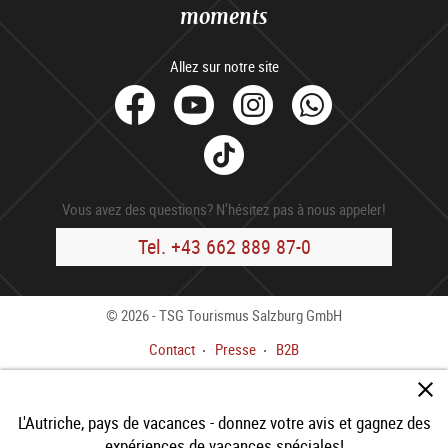
moments
Allez sur notre site
facebook
Youtube
Instagram
Whats
Tik
Tok
Vous avez des questions? N’hésitez pas à nous appeler!
Tel. +43 662 889 87-0
© 2026 - TSG Tourismus Salzburg GmbH
Contact
Presse
B2B
Impressum
Cond. gén.
Déclaration de confidentialité
L'Autriche, pays de vacances - donnez votre avis et gagnez des
Déclaration d'accessibilité
expériences de vacances spéciales!