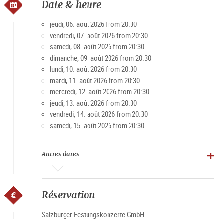
Date & heure
L'Ensemble Mozart de Salzbourg et l'Orchestre de chambre
Mozart de Salzbourg jouent pour vous dans les plus belles
jeudi, 06. août 2026 from 20:30
salles de la forteresse les œuvres les plus populaires de
vendredi, 07. août 2026 from 20:30
Mozart à Strauss, sur les toits de Salzbourg, avec une vue
samedi, 08. août 2026 from 20:30
imprenable et incomparable sur la ville de Mozart et ses
dimanche, 09. août 2026 from 20:30
environs. Une expérience concert d'exception.
lundi, 10. août 2026 from 20:30
mardi, 11. août 2026 from 20:30
Offres Best-Seller
mercredi, 12. août 2026 from 20:30
jeudi, 13. août 2026 from 20:30
Pour intensifier l'expérience, il est également possible, de
vendredi, 14. août 2026 from 20:30
avril à octobre, de combiner l'offre VIP avec une croisière
samedi, 15. août 2026 from 20:30
sur la Salzach. Le bateau de la Salzach "Amadeus" ou
l'"Amphibious" sont à votre disposition.
Autres dates
10% de réduction avec la
Salzburg Card
(code de réduction :
Card2026) lors de la réservation en ligne sur le
site officiel.
Réservation
Salzburger Festungskonzerte GmbH