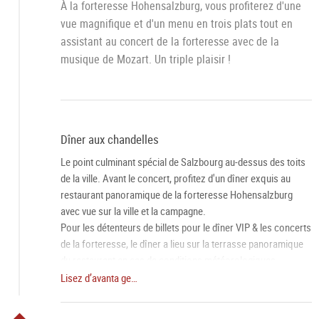
À la forteresse Hohensalzburg, vous profiterez d'une
vue magnifique et d'un menu en trois plats tout en
assistant au concert de la forteresse avec de la
musique de Mozart. Un triple plaisir !
Dîner aux chandelles
Le point culminant spécial de Salzbourg au-dessus des toits
de la ville. Avant le concert, profitez d'un dîner exquis au
restaurant panoramique de la forteresse Hohensalzburg
avec vue sur la ville et la campagne.
Pour les détenteurs de billets pour le dîner VIP & les concerts
de la forteresse, le dîner a lieu sur la terrasse panoramique
du restaurant en cas de conditions météorologiques
favorables.
Lisez d’avanta ge…
Concert de la forteresse