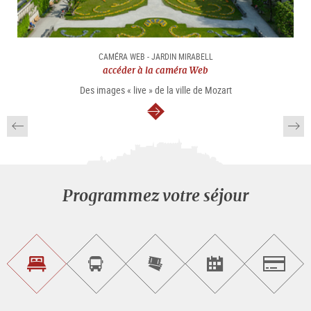
CAMÉRA WEB - JARDIN MIRABELL
accéder à la caméra Web
Des images « live » de la ville de Mozart
Continuer
Programmez votre séjour
Trouvez
Réservez
Achetez
Trouvez
Salzburg
un
un
les
des
logement
tour
billets
manifestations
guidé
en
évènementielles