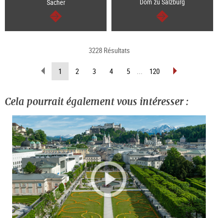
Dom zu Salzburg
Sacher
Continuer
Continuer
3228 Résultats
Revenir
Avancer
(Page
1
2
3
4
5
...
120
d’une
d’une
actuelle)
page
page
Cela pourrait également vous intéresser :