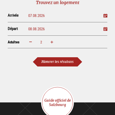
Trouvez un logement
ligne
Arrivée
Départ
Adultes
Augmenter
Réduire
Adultes
Montrer les résultats
Guide officiel de
Salzbourg