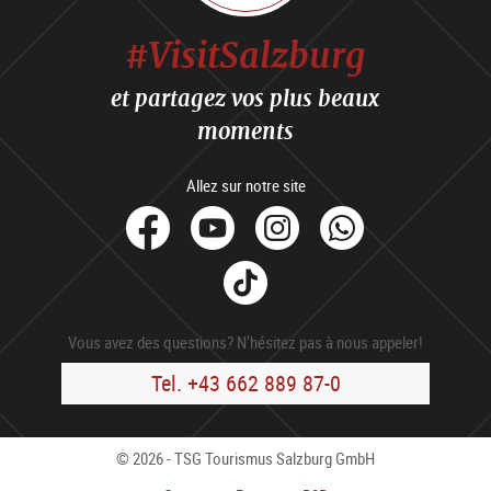
#VisitSalzburg
et partagez vos plus beaux
moments
Allez sur notre site
facebook
Youtube
Instagram
Whats
Tik
Tok
Vous avez des questions? N’hésitez pas à nous appeler!
Tel. +43 662 889 87-0
© 2026 - TSG Tourismus Salzburg GmbH