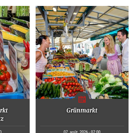
rkt
Grünmarkt
tz
0
07. août. 2026 - 07:00