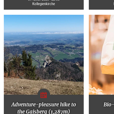
Kollegienkirche
Adventure-pleasure hike to
Bio
the Gaisberg (1,287m)