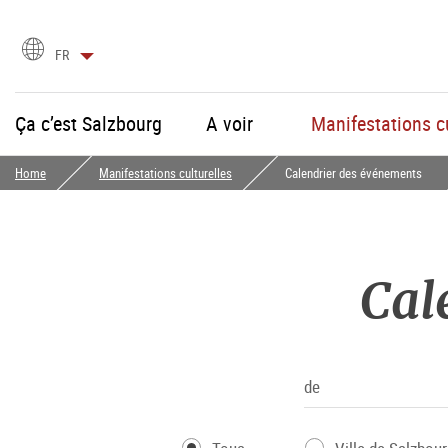
Choix
FR
de
la
langue
Ça c’est Salzbourg
A voir
Manifestations cu
Home
Manifestations culturelles
Calendrier des événements
Cal
de