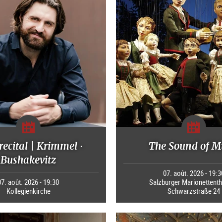
recital | Krimmel ·
The Sound of M
Bushakevitz
07. août. 2026 - 19:3
07. août. 2026 - 19:30
Salzburger Marionettenth
Kollegienkirche
Schwarzstraße 24