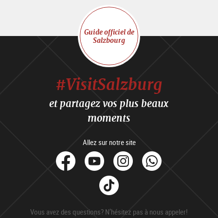
Guide officiel de
Salzbourg
#VisitSalzburg
et partagez vos plus beaux
moments
Allez sur notre site
facebook
Youtube
Instagram
Whats
Tik
Tok
Vous avez des questions? N’hésitez pas à nous appeler!