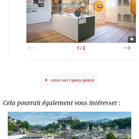
Auss
Bema
|
Telle
©
und
1 / 2
Salz
Edel
Mus
|
Riga
©
Salz
Mus
Riga
retour vers l’aperçu général
Cela pourrait également vous intéresser :