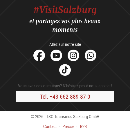
#VisitSalzburg
et partagez vos plus beaux
moments
Allez sur notre site
facebook
Youtube
Instagram
Whats
Tik
Tok
Vous avez des questions? N’hésitez pas à nous appeler!
Tel. +43 662 889 87-0
© 2026 - TSG Tourismus Salzburg GmbH
Contact
Presse
B2B