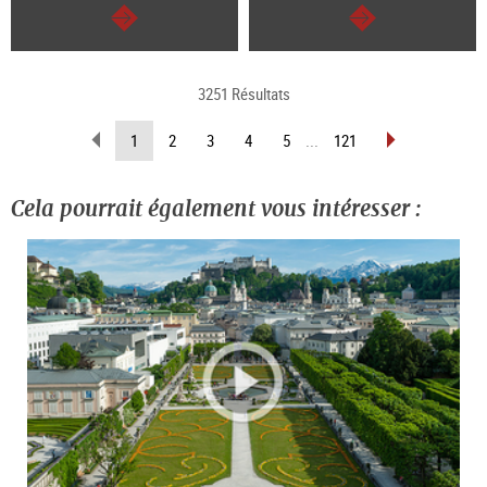
Continuer
Continuer
3251 Résultats
Revenir
Avancer
(Page
1
2
3
4
5
...
121
d’une
d’une
actuelle)
page
page
Cela pourrait également vous intéresser :