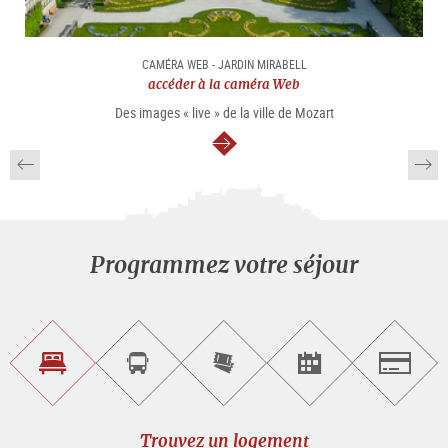
CAMÉRA WEB - JARDIN MIRABELL
accéder à la caméra Web
Des images « live » de la ville de Mozart
Continuer
Programmez votre séjour
Trouvez
Réservez
Achetez
Trouvez
Salzburg
un
un
les
des
logement
tour
billets
manifestations
guidé
en
évènementielles
Trouvez un logement
ligne