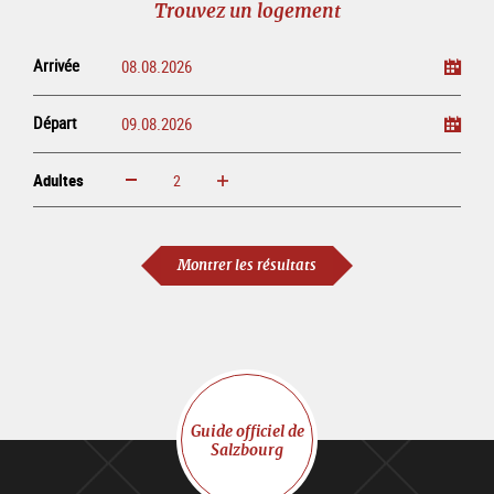
Trouvez un logement
ligne
Arrivée
Départ
Adultes
Augmenter
Réduire
Adultes
Montrer les résultats
Guide officiel de
Salzbourg