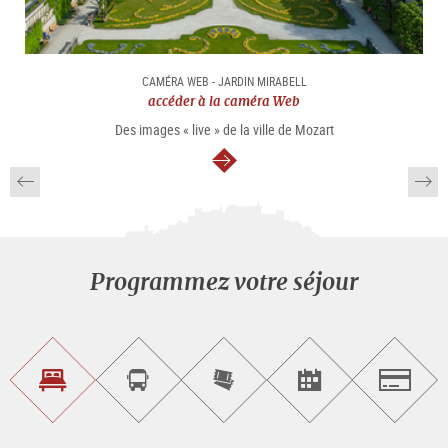
CAMÉRA WEB - JARDIN MIRABELL
accéder à la caméra Web
Des images « live » de la ville de Mozart
Continuer
Programmez votre séjour
Trouvez
Réservez
Achetez
Trouvez
Salzburg
un
un
les
des
logement
tour
billets
manifestations
guidé
en
évènementielles