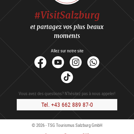
#VisitSalzburg
et partagez vos plus beaux
moments
Allez sur notre site
facebook
Youtube
Instagram
Whats
Tik
Tok
Vous avez des questions? N’hésitez pas à nous appeler!
Tel. +43 662 889 87-0
© 2026 - TSG Tourismus Salzburg GmbH