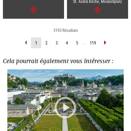
St. Ändrä Kirche, Mirabellplatz
Continuer
Continuer
3193 Résultats
Revenir
Avancer
(Page
1
2
3
4
5
...
119
d’une
d’une
actuelle)
page
page
Cela pourrait également vous intéresser :