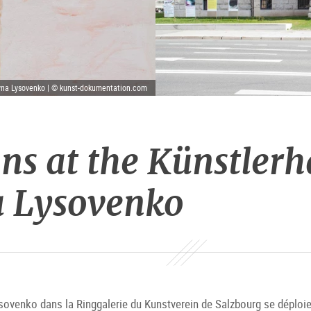
yna Lysovenko | © kunst-dokumentation.com
ns at the Künstlerh
a Lysovenko
Lysovenko dans la Ringgalerie du Kunstverein de Salzbourg se déploi