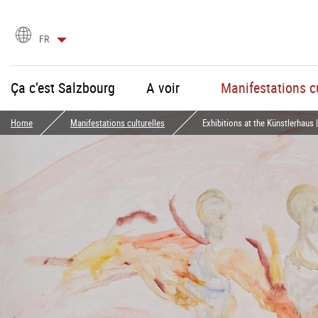
Choix
FR
de
la
langue
Ça c’est Salzbourg
A voir
Manifestations cu
Home
Manifestations culturelles
Exhibitions at the Künstlerhaus