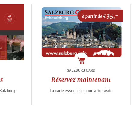
35,-
à partir de €
e
Package
SALZBURG CARD
es
Réservez maintenant
“Salzburg
La carte essentielle pour votre visite