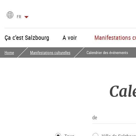
Choix
FR
de
la
langue
Ça c’est Salzbourg
A voir
Manifestations cu
Home
Manifestations culturelles
Calendrier des événements
Cal
de