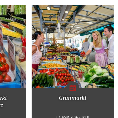
rkt
Grünmarkt
tz
0
07. août. 2026 - 07:00