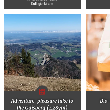
Kollegienkirche
Adventure-pleasure hike to
Bio
the Gaisberg (1,287m)