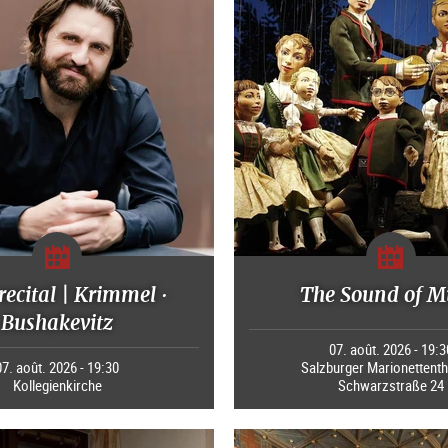
recital | Krimmel ·
The Sound of M
Bushakevitz
07. août. 2026 - 19:3
07. août. 2026 - 19:30
Salzburger Marionettenth
Kollegienkirche
Schwarzstraße 24