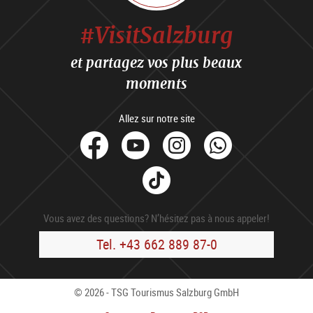
#VisitSalzburg
et partagez vos plus beaux
moments
Allez sur notre site
facebook
Youtube
Instagram
Whats
Tik
Tok
Vous avez des questions? N’hésitez pas à nous appeler!
Tel. +43 662 889 87-0
© 2026 - TSG Tourismus Salzburg GmbH