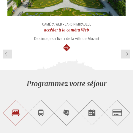
CAMÉRA WEB - JARDIN MIRABELL
accéder à la caméra Web
Des images « live » de la ville de Mozart
Continuer
Programmez votre séjour
Trouvez
Réservez
Achetez
Trouvez
Salzburg
un
un
les
des
logement
tour
billets
manifestations
guidé
en
évènementielles