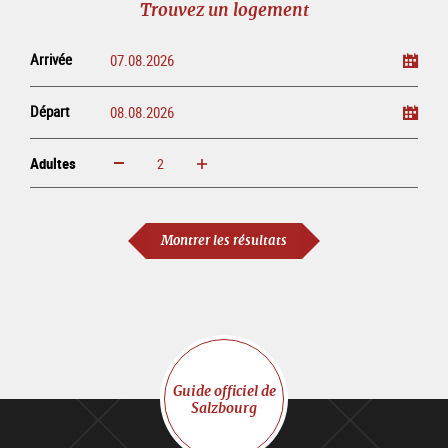
Trouvez un logement
ligne
Arrivée
Départ
Adultes
Augmenter
Réduire
Adultes
Montrer les résultats
Guide officiel de
Salzbourg