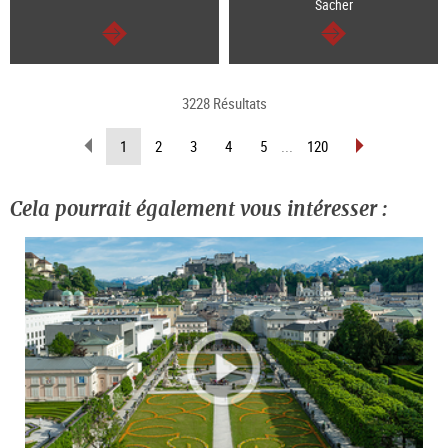
Sacher
Continuer
Continuer
3228 Résultats
Revenir
Avancer
(Page
1
2
3
4
5
...
120
d’une
d’une
actuelle)
page
page
Cela pourrait également vous intéresser :