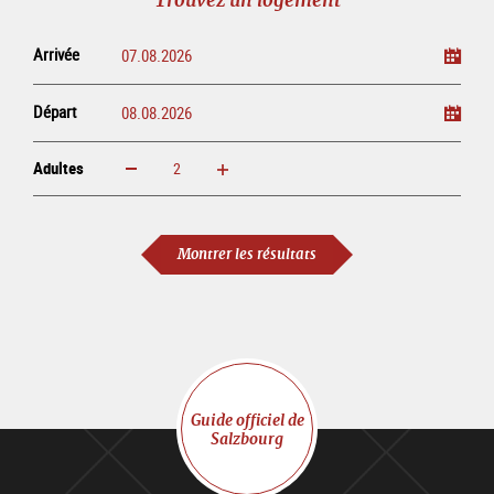
ligne
Arrivée
Départ
Adultes
Augmenter
Réduire
Adultes
Montrer les résultats
Guide officiel de
Salzbourg