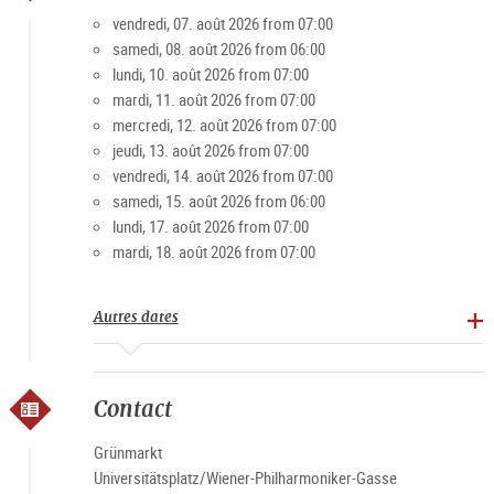
apprécient le marché pour son ambiance conviviale. Surtout
vendredi, 07. août 2026 from 07:00
le week-end, la place est un lieu de rencontre populaire pour
samedi, 08. août 2026 from 06:00
les jeunes et les moins jeunes.
lundi, 10. août 2026 from 07:00
mardi, 11. août 2026 from 07:00
mercredi, 12. août 2026 from 07:00
Spécialités : Produits agricoles, pain, pâtisseries, viande et
jeudi, 13. août 2026 from 07:00
produits transformés, fruits, légumes, spiritueux
vendredi, 14. août 2026 from 07:00
samedi, 15. août 2026 from 06:00
Horaires du marché
lundi, 17. août 2026 from 07:00
mardi, 18. août 2026 from 07:00
Lundi-vendredi 7h-19h, samedi 6h-15h (sauf jours fériés)
Autres dates
Contact
Grünmarkt
Universitätsplatz/Wiener-Philharmoniker-Gasse