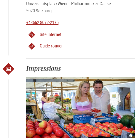
Universitätsplatz/Wiener-Philharmoniker-Gasse
5020 Salzburg
+43662 8072-2175
Site Internet
Guide routier
Impressions
Grün
Grün
Grün