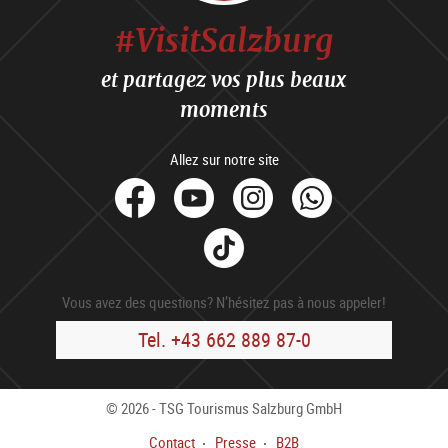
#VisitSalzburg
et partagez vos plus beaux
moments
Allez sur notre site
facebook
Youtube
Instagram
Whats
Tik
Tok
Vous avez des questions? N’hésitez pas à nous appeler!
Tel. +43 662 889 87-0
© 2026 - TSG Tourismus Salzburg GmbH
Contact
Presse
B2B