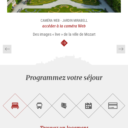
CAMÉRA WEB - JARDIN MIRABELL
accéder à la caméra Web
Des images « live » de la ville de Mozart
Continuer
Programmez votre séjour
Trouvez
Réservez
Achetez
Trouvez
Salzburg
un
un
les
des
logement
tour
billets
manifestations
guidé
en
évènementielles
Trouvez un logement