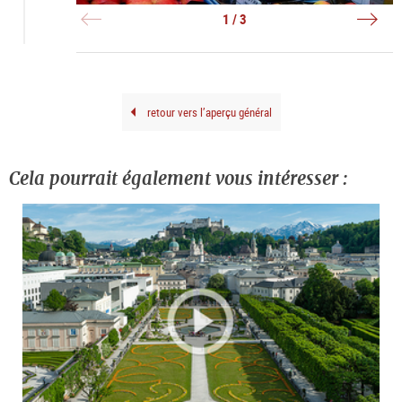
-
-
in
Obst
Blu
Salz
1 / 3
|
|
|
©
©
©
Tour
Tour
Tour
Salz
Salz
Salz
Gmb
Gmb
Gmb
Brei
Brei
Brei
G.
G.
G.
retour vers l’aperçu général
Cela pourrait également vous intéresser :