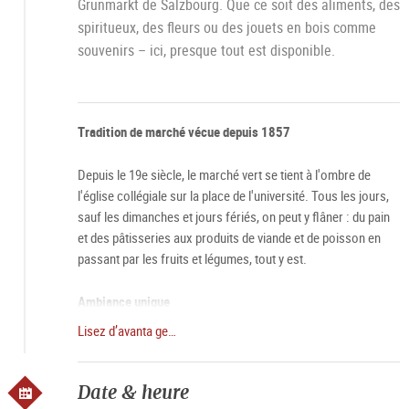
Grünmarkt de Salzbourg. Que ce soit des aliments, des
spiritueux, des fleurs ou des jouets en bois comme
souvenirs – ici, presque tout est disponible.
Tradition de marché vécue depuis 1857
Depuis le 19e siècle, le marché vert se tient à l'ombre de
l'église collégiale sur la place de l'université. Tous les jours,
sauf les dimanches et jours fériés, on peut y flâner : du pain
et des pâtisseries aux produits de viande et de poisson en
passant par les fruits et légumes, tout y est.
Ambiance unique
Lisez d’avanta ge…
Particulièrement le samedi, le marché vert dégage une aura
toute spéciale. À 6 heures du matin, lorsque les stands
ouvrent leurs portes et que la ville se réveille doucement, le
Date & heure
marché vert est très prisé. Les visiteurs et les habitants