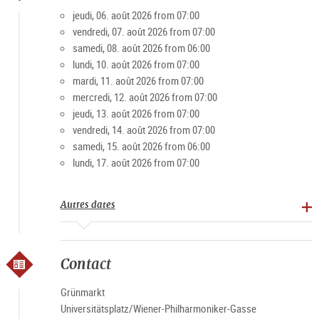
apprécient le marché pour son ambiance conviviale. Surtout
jeudi, 06. août 2026 from 07:00
le week-end, la place est un lieu de rencontre populaire pour
vendredi, 07. août 2026 from 07:00
les jeunes et les moins jeunes.
samedi, 08. août 2026 from 06:00
lundi, 10. août 2026 from 07:00
mardi, 11. août 2026 from 07:00
Spécialités : Produits agricoles, pain, pâtisseries, viande et
mercredi, 12. août 2026 from 07:00
produits transformés, fruits, légumes, spiritueux
jeudi, 13. août 2026 from 07:00
vendredi, 14. août 2026 from 07:00
Horaires du marché
samedi, 15. août 2026 from 06:00
lundi, 17. août 2026 from 07:00
Lundi-vendredi 7h-19h, samedi 6h-15h (sauf jours fériés)
Autres dates
Contact
Grünmarkt
Universitätsplatz/Wiener-Philharmoniker-Gasse