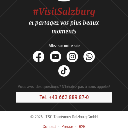
#VisitSalzburg
et partagez vos plus beaux
moments
Allez sur notre site
facebook
Youtube
Instagram
Whats
Tik
Tok
Vous avez des questions? N’hésitez pas à nous appeler!
Tel. +43 662 889 87-0
© 2026 - TSG Tourismus Salzburg GmbH
Contact
Presse
B2B