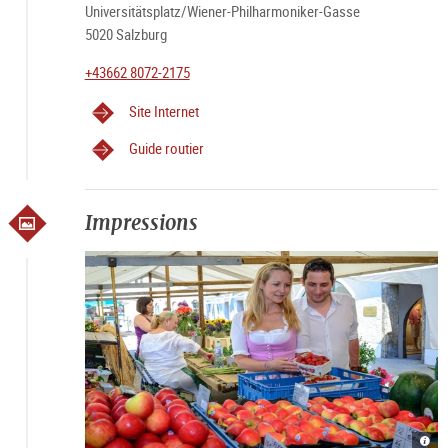
Universitätsplatz/Wiener-Philharmoniker-Gasse
5020 Salzburg
+43662 8072-2175
Site Internet
Guide routier
Impressions
Grün
Grün
Grün