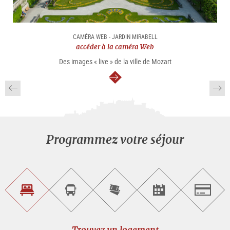
CAMÉRA WEB - JARDIN MIRABELL
accéder à la caméra Web
Des images « live » de la ville de Mozart
Continuer
Programmez votre séjour
Trouvez
Réservez
Achetez
Trouvez
Salzburg
un
un
les
des
logement
tour
billets
manifestations
guidé
en
évènementielles
Trouvez un logement