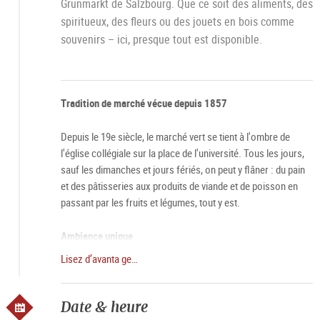
Grünmarkt de Salzbourg. Que ce soit des aliments, des
spiritueux, des fleurs ou des jouets en bois comme
souvenirs – ici, presque tout est disponible.
Tradition de marché vécue depuis 1857
Depuis le 19e siècle, le marché vert se tient à l'ombre de
l'église collégiale sur la place de l'université. Tous les jours,
sauf les dimanches et jours fériés, on peut y flâner : du pain
et des pâtisseries aux produits de viande et de poisson en
passant par les fruits et légumes, tout y est.
Ambiance unique
Lisez d’avanta ge…
Particulièrement le samedi, le marché vert dégage une aura
toute spéciale. À 6 heures du matin, lorsque les stands
ouvrent leurs portes et que la ville se réveille doucement, le
Date & heure
marché vert est très prisé. Les visiteurs et les habitants