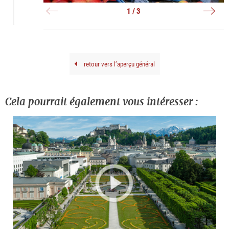
-
-
in
Obst
Blu
Salz
1 / 3
|
|
|
©
©
©
Tour
Tour
Tour
Salz
Salz
Salz
Gmb
Gmb
Gmb
Brei
Brei
Brei
G.
G.
G.
retour vers l’aperçu général
Cela pourrait également vous intéresser :