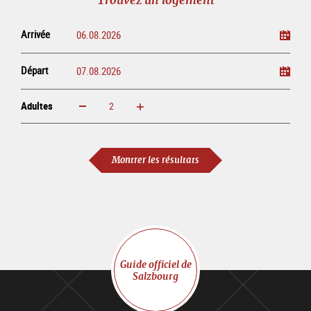
ligne
Arrivée
Départ
Adultes
Augmenter
Réduire
Adultes
Montrer les résultats
Guide officiel de
Salzbourg