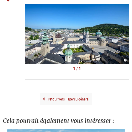
Alts
von
Salz
1 / 1
|
©
Tour
Salz
retour vers l’aperçu général
Cela pourrait également vous intéresser :