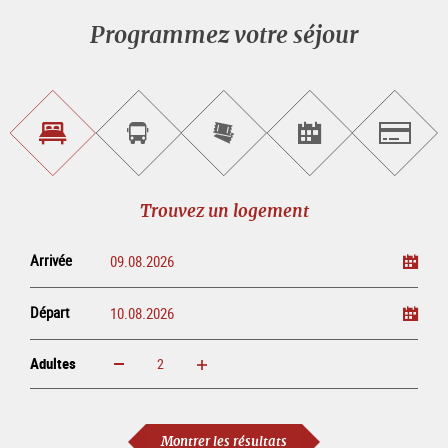
Programmez votre séjour
Trouvez
Réservez
Achetez
Trouvez
Salzburg
un
un
les
des
logement
tour
billets
manifestations
guidé
en
évènementielles
Trouvez un logement
ligne
Arrivée
Départ
Adultes
Augmenter
Réduire
Adultes
Montrer les résultats