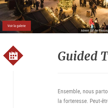
Voir la galerie
Advent auf der Festun
Guided T
Ensemble, nous parton
la forteresse. Peut-êt