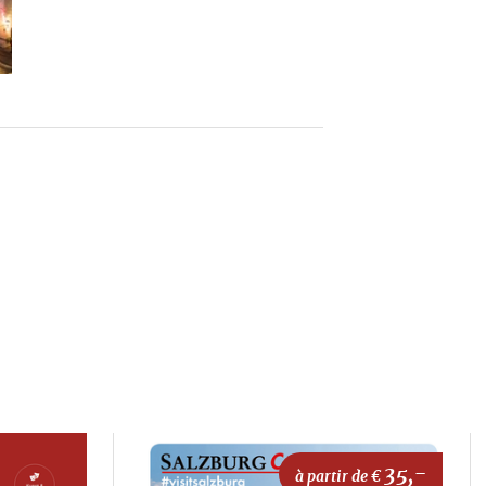
35,-
à partir de €