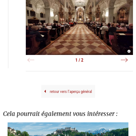
Stift
Hans
|
Gröb
©
Orge
1 / 2
Erza
|
St.
©
Pete
Hiva
Nagh
retour vers l’aperçu général
Cela pourrait également vous intéresser :