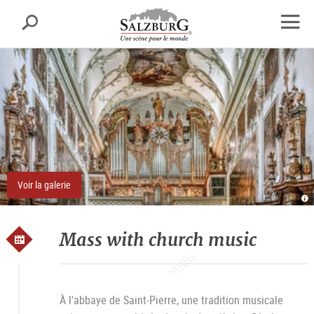
Salzbourg
Recherche
sr.skipnav.Zum
sr.skipnav.Zum
sr.skipnav.Zu
Inhalt
Hauptmenü
den
Ouvrir
springen
springen
Kontaktinformationen
la
navig
Voir la galerie
H
Gr
O
H
N
Mass with church music
À l'abbaye de Saint-Pierre, une tradition musicale