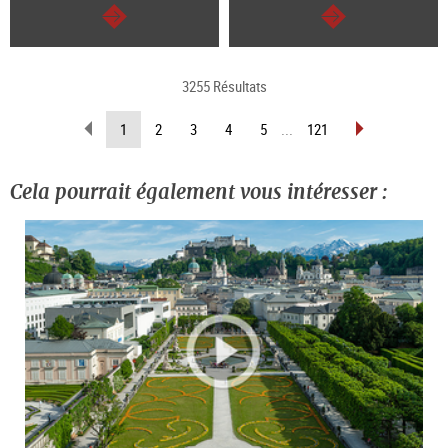
Continuer
Continuer
3255 Résultats
Revenir
Avancer
(Page
1
2
3
4
5
...
121
d’une
d’une
actuelle)
page
page
Cela pourrait également vous intéresser :