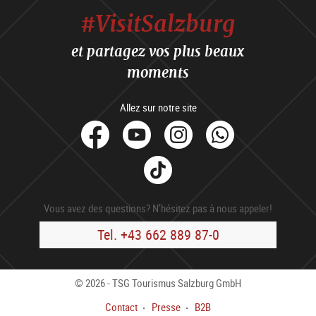
#VisitSalzburg
et partagez vos plus beaux
moments
Allez sur notre site
facebook
Youtube
Instagram
Whats
Tik
Tok
Vous avez des questions? N’hésitez pas à nous appeler!
Tel. +43 662 889 87-0
© 2026 - TSG Tourismus Salzburg GmbH
Contact
Presse
B2B