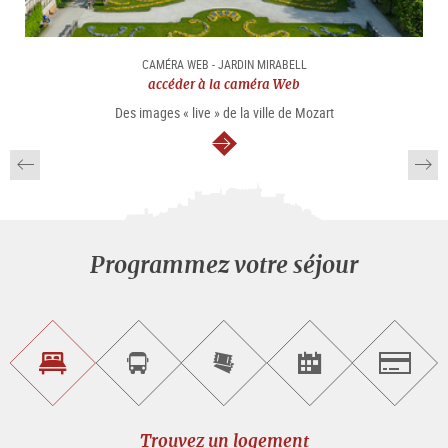
CAMÉRA WEB - JARDIN MIRABELL
accéder à la caméra Web
Des images « live » de la ville de Mozart
Continuer
Programmez votre séjour
Trouvez
Réservez
Achetez
Trouvez
Salzburg
un
un
les
des
logement
tour
billets
manifestations
guidé
en
évènementielles
Trouvez un logement
ligne