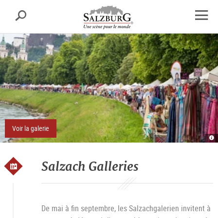
Salzbourg
Recherche
sr.skipnav.Zum
sr.skipnav.Zum
sr.skipnav.Zu
Inhalt
Hauptmenü
den
Ouvrir
springen
springen
Kontaktinformationen
la
navig
Voir la galerie
Sa
Salzach Galleries
De mai à fin septembre, les Salzachgalerien invitent à