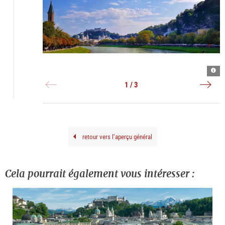
Salz
Salz
Salz
am
|
Fran
©
1 / 3
Josef
x-
Kai
prom
|
©
x-
Prom
retour vers l’aperçu général
Cela pourrait également vous intéresser :