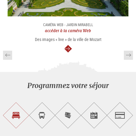
CAMÉRA WEB - JARDIN MIRABELL
accéder à la caméra Web
Des images « live » de la ville de Mozart
Continuer
Programmez votre séjour
Trouvez
Réservez
Achetez
Trouvez
Salzburg
un
un
les
des
logement
tour
billets
manifestations
guidé
en
évènementielles