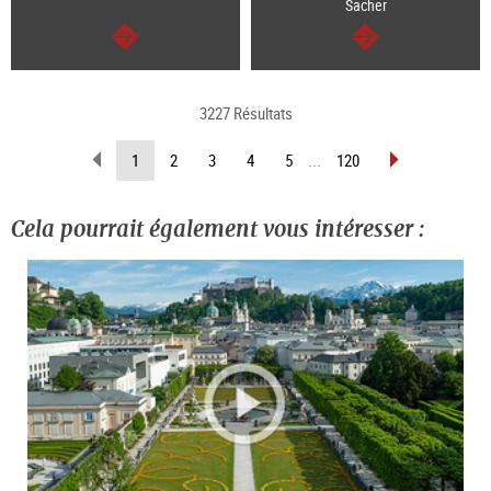
Sacher
Continuer
Continuer
3227 Résultats
Revenir
Avancer
(Page
1
2
3
4
5
...
120
d’une
d’une
actuelle)
page
page
Cela pourrait également vous intéresser :