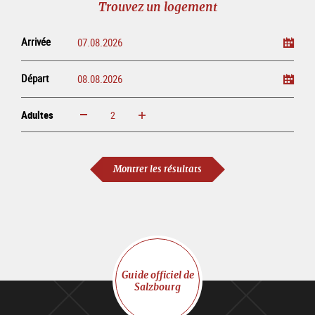
Trouvez un logement
ligne
Arrivée
Départ
Adultes
Augmenter
Réduire
Adultes
Montrer les résultats
Guide officiel de
Salzbourg