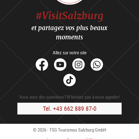
#VisitSalzburg
et partagez vos plus beaux
moments
Allez sur notre site
facebook
Youtube
Instagram
Whats
Tik
Tok
Vous avez des questions? N’hésitez pas à nous appeler!
Tel. +43 662 889 87-0
© 2026 - TSG Tourismus Salzburg GmbH