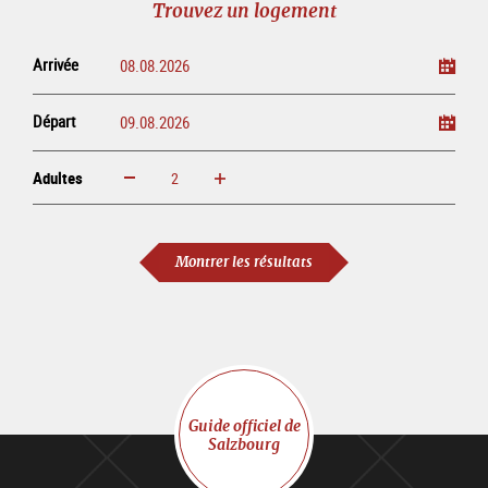
Trouvez un logement
ligne
Arrivée
Départ
Adultes
Augmenter
Réduire
Adultes
Montrer les résultats
Guide officiel de
Salzbourg