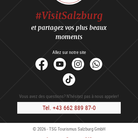
#VisitSalzburg
et partagez vos plus beaux
moments
Allez sur notre site
facebook
Youtube
Instagram
Whats
Tik
Tok
Vous avez des questions? N’hésitez pas à nous appeler!
Tel. +43 662 889 87-0
© 2026 - TSG Tourismus Salzburg GmbH