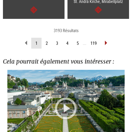
St. Ändrä Kirche, Mirabellplatz
Continuer
Continuer
3193 Résultats
Revenir
Avancer
(Page
1
2
3
4
5
...
119
d’une
d’une
actuelle)
page
page
Cela pourrait également vous intéresser :