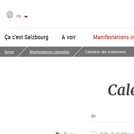
Choix
FR
de
la
langue
Ça c’est Salzbourg
A voir
Manifestations cu
Home
Manifestations culturelles
Calendrier des événements
Cal
de