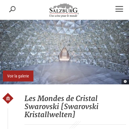
Salzbourg
Recherche
sr.skipnav.Zum
sr.skipnav.Zum
sr.skipnav.Zu
Inhalt
Hauptmenü
den
Ouvrir
springen
springen
Kontaktinformationen
la
navig
Voir la galerie
K
S
Kr
Les Mondes de Cristal
Swarovski [Swarovski
Kristallwelten]