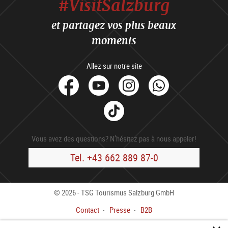
#VisitSalzburg
et partagez vos plus beaux
moments
Allez sur notre site
facebook
Youtube
Instagram
Whats
Tik
Tok
Vous avez des questions? N’hésitez pas à nous appeler!
Tel. +43 662 889 87-0
© 2026 - TSG Tourismus Salzburg GmbH
Contact
Presse
B2B
Impressum
Cond. gén.