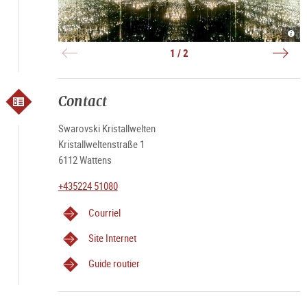
Chan
Kris
Gall
|
|
©
1 / 2
©
Swar
Swar
Kris
Kris
Contact
Swarovski Kristallwelten
Kristallweltenstraße 1
6112 Wattens
+435224 51080
Courriel
Site Internet
Guide routier