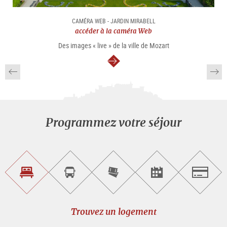
CAMÉRA WEB - JARDIN MIRABELL
accéder à la caméra Web
Des images « live » de la ville de Mozart
Continuer
Programmez votre séjour
Trouvez
Réservez
Achetez
Trouvez
Salzburg
un
un
les
des
logement
tour
billets
manifestations
guidé
en
évènementielles
Trouvez un logement
ligne