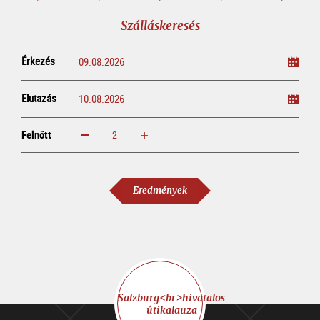
foglalása
Szálláskeresés
Érkezés
Elutazás
Felnőtt
növelem
csökkentem
Felnőtt
Eredmények
Salzburg<br>hivatalos
útikalauza