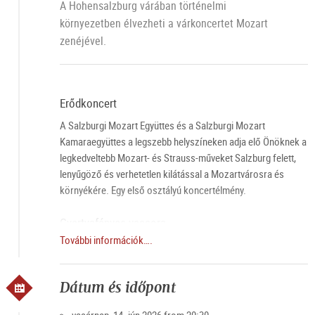
A Hohensalzburg várában történelmi
környezetben élvezheti a várkoncertet Mozart
zenéjével.
Erődkoncert
A Salzburgi Mozart Együttes és a Salzburgi Mozart
Kamaraegyüttes a legszebb helyszíneken adja elő Önöknek a
legkedveltebb Mozart- és Strauss-műveket Salzburg felett,
lenyűgöző és verhetetlen kilátással a Mozartvárosra és
környékére. Egy első osztályú koncertélmény.
Gyertyafényes vacsora
További információk….
A különleges salzburgi élmény a város felett. Élvezze a
koncert előtt az ínycsiklandó vacsorát a Hohensalzburgi
erőd Panorama éttermében, a városra és a tájra néző
Dátum és időpont
kilátással.