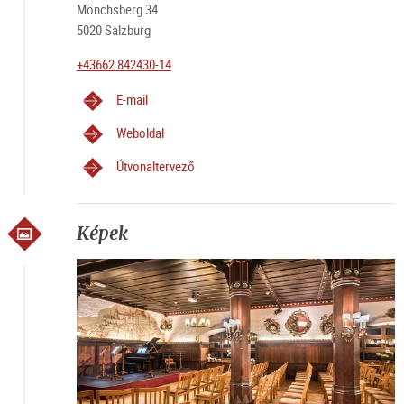
Mönchsberg 34
5020 Salzburg
+43662 842430-14
E-mail
Weboldal
Útvonaltervező
Képek