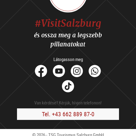
#VisitSalzburg
és ossza meg a legszebb
pillanatokat
Látogasson meg
facebook
Youtube
Instagram
Whats
Tik
Tok
Van kérdése? Kérjük, hívjon telefonon!
Tel. +43 662 889 87-0
© 2026 - TSG Tourismus Salzburg GmbH