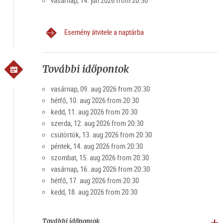
vasárnap, 14. jún 2026 from 20:30
A VIP-vacsora és erődkoncertek jegytulajdonosai számára,
megfelelő időjárási körülmények között, a restaurant
panoráma teraszán kerül megrendezésre a vacsora.
Esemény átvitele a naptárba
Legkeresettebb ajánlatok
További időpontok
A tapasztalat még tovább emelése érdekében április és
október között lehetőség van a VIP-ajánlat kombinálására
vasárnap, 09. aug 2026 from 20:30
egy hajózással a Salzach folyón. A Salzburgi hajó "Amadeus"
hétfő, 10. aug 2026 from 20:30
vagy az "Amfíbikus" áll rendelkezésre.
kedd, 11. aug 2026 from 20:30
szerda, 12. aug 2026 from 20:30
10% kedvezmény a Salzburgi Kártyával (kedvezménykód:
csütörtök, 13. aug 2026 from 20:30
Card2026) az online foglaláshoz a
hivatalos weboldalon.
péntek, 14. aug 2026 from 20:30
szombat, 15. aug 2026 from 20:30
vasárnap, 16. aug 2026 from 20:30
hétfő, 17. aug 2026 from 20:30
kedd, 18. aug 2026 from 20:30
További időpontok