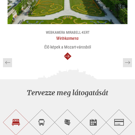
WEBKAMERA MIRABELL-KERT
Webkamera
Élő képek a Mozart-városból
Tovább
Tervezze meg látogatását
Szálláskeresés
Városnéző
Online
Rendezvény
Salzburg
túra
jegyvásárlás
keresése