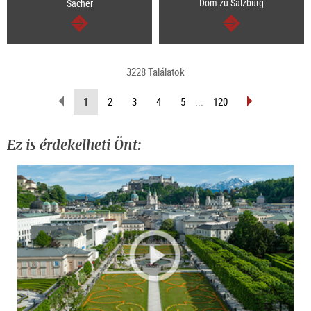
Dom zu Salzburg
Sacher
Tovább
Tovább
3228 Találatok
Lapozás
Lapozás
(Aktuális
1
2
3
4
5
...
120
vissza
előre
oldal)
Ez is érdekelheti Önt: