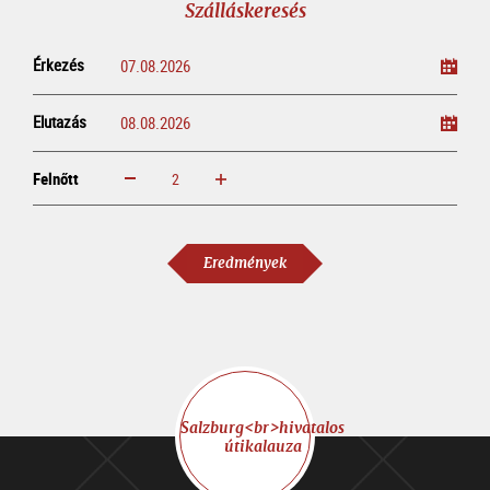
Szálláskeresés
Érkezés
Elutazás
Felnőtt
növelem
csökkentem
Felnőtt
Eredmények
Salzburg<br>hivatalos
útikalauza