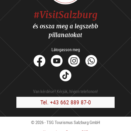
#VisitSalzburg
és ossza meg a legszebb
pillanatokat
Látogasson meg
facebook
Youtube
Instagram
Whats
Tik
Tok
Van kérdése? Kérjük, hívjon telefonon!
Tel. +43 662 889 87-0
© 2026 - TSG Tourismus Salzburg GmbH