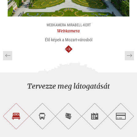
WEBKAMERA MIRABELL-KERT
Webkamera
Élő képek a Mozart-városból
Tovább
Tervezze meg látogatását
Szálláskeresés
Városnéző
Online
Rendezvény
Salzburg
túra
jegyvásárlás
keresése
foglalása