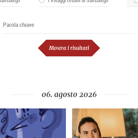
 Salisburgo
I Villaggi Urbani di Salisburgo
Parola chiave
Parola chiave
Mostra i risultati
06. agosto 2026