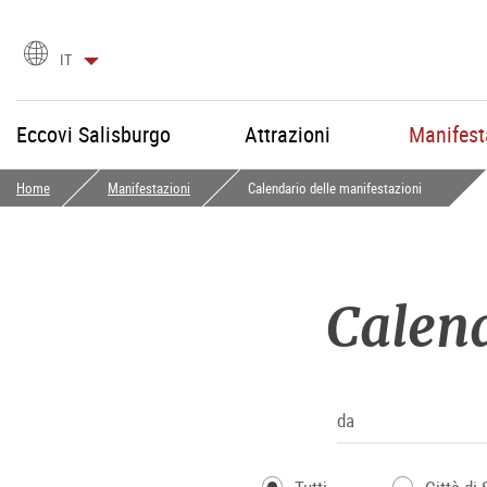
Scegli
IT
la
lingua
Eccovi Salisburgo
Attrazioni
Manifest
Home
Manifestazioni
Calendario delle manifestazioni
Calend
da