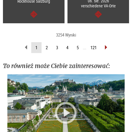
06. sie. 2026
Rockhouse Salzburg
verschiedene VA-Orte
dalej
dalej
3254 Wyniki
wstecz
do
(Aktualna
1
2
3
4
5
...
121
przodu
strona)
To również może Ciebie zainteresować: