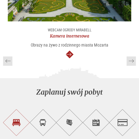
WEBCAM OGRODY MIRABELL
Kamera internetowa
Obrazy na żywo z rodzinnego miasta Mozarta
dalej
Zaplanuj swój pobyt
Znajdź
Rezerwacja
Kup
Szukaj
Salzburg
noclegi
wycieczek
bilety
imprez
on-