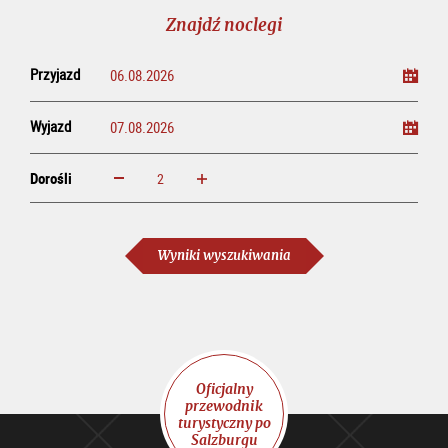
line
Znajdź noclegi
Przyjazd
Wyjazd
Dorośli
powiększ
zmniejsz
Dorośli
Wyniki wyszukiwania
Oficjalny
przewodnik
turystyczny po
Salzburgu