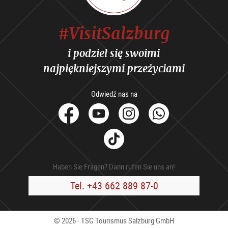
#VisitSalzburg
i podziel się swoimi
najpiękniejszymi przeżyciami
Odwiedź nas na
facebook
Youtube
Instagram
Whats
Tik
Tok
Haben Sie Fragen? Dann rufen Sie uns an!
Tel. +43 662 889 87-0
© 2026 - TSG Tourismus Salzburg GmbH