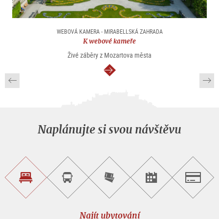
WEBOVÁ KAMERA - MIRABELLSKÁ ZAHRADA
K webové kameře
Živé záběry z Mozartova města
continue
Naplánujte si svou návštěvu
Najít
Objednat
Zakoupit
Najít
Salzburg
ubytování
si
vstupenky
pořad/akci
okružní
on-
prohlídku
line
Najít ubytování