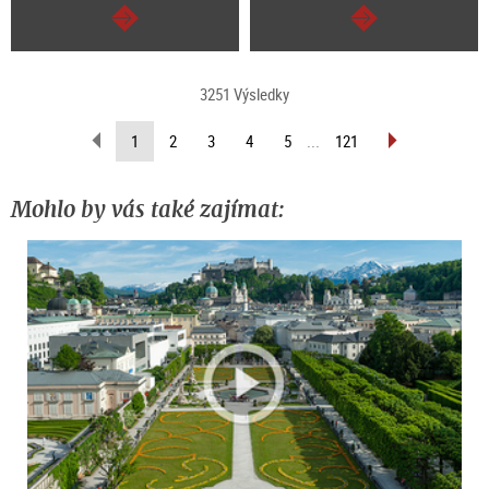
continue
continue
3251 Výsledky
scroll
scroll
(current
1
2
3
4
5
...
121
back
forward
page)
(previous
(next
page)
page)
Mohlo by vás také zajímat: