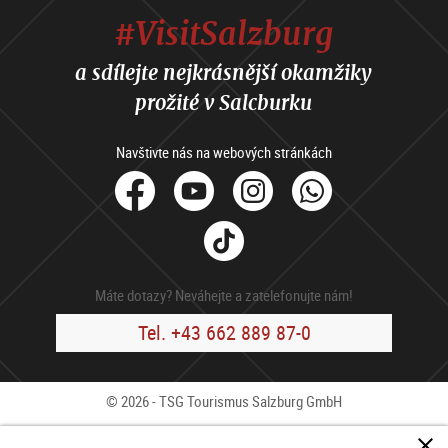
#VisitSalzburg
a sdílejte nejkrásnější okamžiky
prožité v Salcburku
Navštivte nás na webových stránkách
facebook
Youtube
Instagram
Whats
Tik
Tok
Máte dotazy? Neváhejte a zatelefonujte nám!
Tel. +43 662 889 87-0
© 2026 - TSG Tourismus Salzburg GmbH
Kontakty
Press
B2B