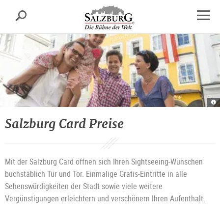
Salzburg
Suche
sr.skipnav.Zum
sr.skipnav.Zum
sr.skipnav.Zu
Inhalt
Hauptmenü
den
Navig
springen
springen
Kontaktinformationen
öffne
M
Ge
|
©
Salzburg Card Preise
T
T
Sa
G
Mit der Salzburg Card öffnen sich Ihren Sightseeing-Wünschen
buchstäblich Tür und Tor. Einmalige Gratis-Eintritte in alle
Sehenswürdigkeiten der Stadt sowie viele weitere
Vergünstigungen erleichtern und verschönern Ihren Aufenthalt.