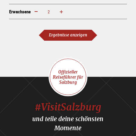
Erwachsene
erhöhen
verringern
Erwachsene
Ergebnisse anzeigen
Offizieller
Reiseführer für
Salzburg
#VisitSalzburg
und teile deine schönsten
Momente