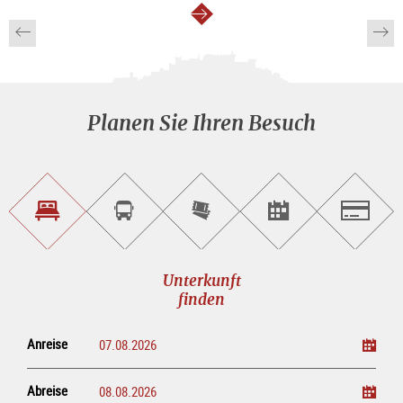
weiter
Planen Sie Ihren Besuch
Unterkunft<br>finden
Sightseeing<br>Tour
Tickets
Events<br>finden
Salzburg
buchen
online<br>kaufen
Unterkunft
finden
Anreise
Abreise