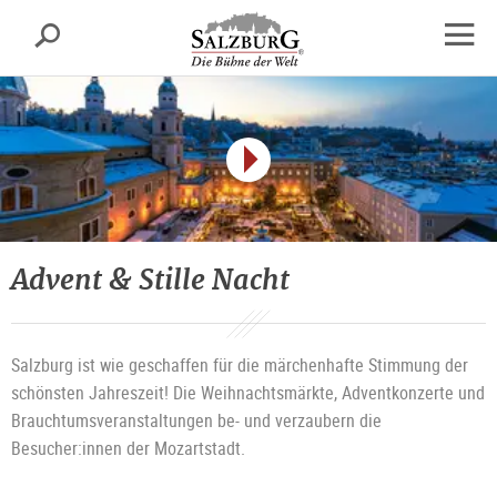
Salzburg
Suche
sr.skipnav.Zum
sr.skipnav.Zum
sr.skipnav.Zu
Inhalt
Hauptmenü
den
Navig
springen
springen
Kontaktinformationen
öffne
Advent & Stille Nacht
Salzburg ist wie geschaffen für die märchenhafte Stimmung der
schönsten Jahreszeit! Die Weihnachtsmärkte, Adventkonzerte und
Brauchtumsveranstaltungen be- und verzaubern die
Besucher:innen der Mozartstadt.