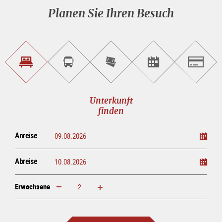
Planen Sie Ihren Besuch
Unterkunft<br>finden
Sightseeing<br>Tour
Tickets
Events<br>finden
Salzburg
buchen
online<br>kaufen
Unterkunft
finden
Anreise
Abreise
Erwachsene
erhöhen
verringern
Erwachsene