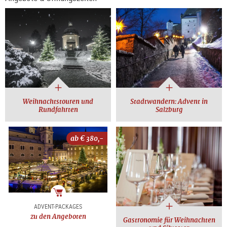
Weihnachtstouren und
Stadtwandern: Advent in
Rundfahrten
Salzburg
ab €
380,-
Package
ADVENT-PACKAGES
zu den Angeboten
Gastronomie für Weihnachten